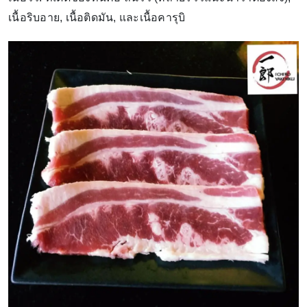
เนื้อริบอาย, เนื้อติดมัน, และเนื้อคารุบิ