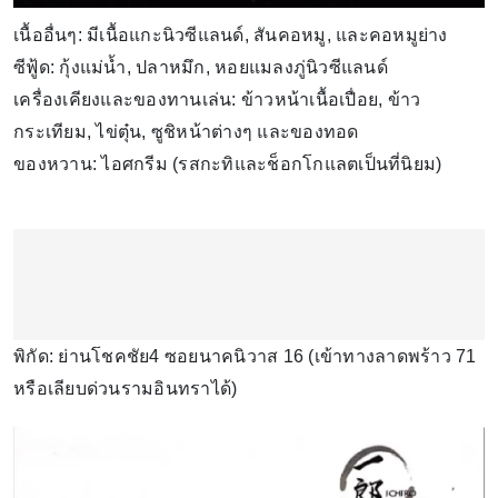
เนื้ออื่นๆ: มีเนื้อแกะนิวซีแลนด์, สันคอหมู, และคอหมูย่าง
ซีฟู้ด: กุ้งแม่น้ำ, ปลาหมึก, หอยแมลงภู่นิวซีแลนด์
เครื่องเคียงและของทานเล่น: ข้าวหน้าเนื้อเปื่อย, ข้าว
กระเทียม, ไข่ตุ๋น, ซูชิหน้าต่างๆ และของทอด
ของหวาน: ไอศกรีม (รสกะทิและช็อกโกแลตเป็นที่นิยม)
พิกัด: ย่านโชคชัย4 ซอยนาคนิวาส 16 (เข้าทางลาดพร้าว 71
หรือเลียบด่วนรามอินทราได้)