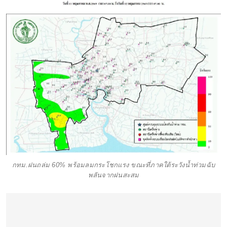
กทม.ฝนถล่ม 60% พร้อมลมกระโชกแรง ขณะที่ภาคใต้ระวังน้ำท่วมฉับ
พลันจากฝนสะสม