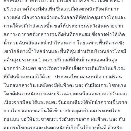
ลักษณะอากาศทั่วไป : พยากรณ์อากาศ 24 ชั่วโมงข้างหน้า
บริเวณภาคใต้จะมีฝนเพิ่มขึ้นและมีฝนตกหนักถึงหนักมาก
บางแห่ง เนื่องจากลมฝ่ายตะวันออกที่พัดปกคลุมอ่าวไทยและ
ภาคใต้จะมีกำลังแรงขึ้น ขอให้ประชาชนระวังอันตรายจาก
สภาวะอากาศดังกล่าวรวมถึงฝนที่ตกสะสม ซึ่งอาจทำให้เกิด
น้ำท่วมฉับพลันและน้ำป่าไหลหลาก โดยเฉพาะพื้นที่ลาดเชิง
เขาใกล้ทางน้ำไหลผ่านและพื้นที่ลุ่ม สำหรับบริเวณอ่าวไทยมี
คลื่นสูงประมาณ 1 เมตร บริเวณที่มีฝนฟ้าคะนองคลื่นสูง
มากกว่า 2 เมตร ชาวเรือควรหลีกเลี่ยงการเดินเรือในบริเวณ
ที่มีฝนฟ้าคะนองไว้ด้วย ประเทศไทยตอนบนมีอากาศร้อน
ในตอนกลางวัน แต่ยังคงมีฝนฟ้าคะนอง กับมีลมกระโชกแรง
โดยมีฝนตกหนักบางแห่งบริเวณภาคเหนือและภาคตะวันออก
เนื่องจากมีลมใต้และลมตะวันออกเฉียงใต้พัดนำความชื้นจาก
อ่าวไทย และทะเลจีนใต้เข้ามาปกคลุมบริเวณประเทศไทย
ตอนบน ขอให้ประชาชนระวังอันตรายจาก ฝนฟ้าคะนอง กับ
ลมกระโชกแรงและฝนตกหนักที่เกิดขึ้นได้บางพื้นที่ สำหรับ