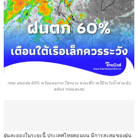
กทม.ฝนถล่ม 60% พร้อมลมกระโชกแรง ขณะที่ภาคใต้ระวังน้ำท่วมฉับ
พลันจากฝนสะสม
ฝุ่นละอองในระยะนี้ ประเทศไทยตอนบน มีการสะสมของฝุ่น