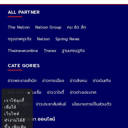
ALL PARTNER
The Nation
Nation Group
คม ชัด ลึก
กรุงเทพธุรกิจ
Nation
Spring News
Thainewsonline
Tnews
ฐานเศรษฐกิจ
CATE GORIES
ข่าวพระราชสำนัก
ข่าวการเมือง
ข่าวสังคม
ข่าวบันเทิง
หวย ดวง ความเชื่อ
ข่าววาไรตี้
ข่าวต่างประเทศ
×
เราใช้คุกกี้
ข่าวเศรษฐกิจ
ข่าวประชาสัมพันธ์
นโยบายการเป็นส่วนตัว
เพื่อให้
เว็บไซต์
ติดต่อโฆษณา ออนไลน์
ทำงานได้ดี
ขึ้น
เพิ่มเติม