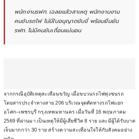
พนักงานรฟท. เฉลยแล้วสาเหตุ พนักงานงาน
คนขับรถไฟ ไม่มีใบอนุญาตขับขี่ พร้อมยืนยัน
รฟท. ไม่มีคนขับเถื่อนแน่นอน
จากกรณีอุบัติเหตุสะเทือนขวัญ เมื่อขบวนรถไฟพุ่งชนรถ
โดยสารประจำทางสาย 206 บริเวณจุดตัดทางรถไฟแยก
อโศก–เพชรบุรี กรุงเทพมหานคร เมื่อวันที่ 16 พฤษภาคม
2569 ที่ผ่านมา เป็นเหตุให้มีผู้เสียชีวิต 8 ราย และมีผู้ได้รับบาด
เจ็บมากกว่า 30 ราย สร้างความสะเทือนใจให้กับสังคมอย่าง
หนัก