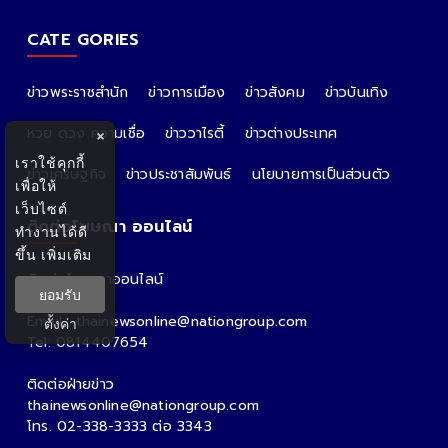
CATE GORIES
ข่าวพระราชสำนัก
ข่าวการเมือง
ข่าวสังคม
ข่าวบันเทิง
หวย ดวง ความเชื่อ
ข่าววาไรตี้
ข่าวต่างประเทศ
×
เราใช้คุกกี้
ข่าวเศรษฐกิจ
ข่าวประชาสัมพันธ์
นโยบายการเป็นส่วนตัว
เพื่อให้
เว็บไซต์
ติดต่อโฆษณา ออนไลน์
ทำงานได้ดี
ขึ้น
เพิ่มเติม
ติดต่อโฆษณาออนไลน์
ยอมรับ
คุณอ้อ
Email : thainewsonline@nationgroup.com
ตั้งค่า
Tel: 0814407654
ติดต่อฝ่ายข่าว
thainewsonline@nationgroup.com
โทร. 02-338-3333 ต่อ 3343