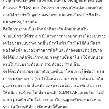
ปัจจุบัน พนักงานขับรถไฟ จึงมีสิทธิในการปฏิบัติหน้าที่ โดย
ตำแหน่ง ซึ่งได้รับมอบอำนาจจากการรถไฟแห่งประเทศไทย
ภายใต้การกำกับดูแลของรัฐบาล พนักงานขับรถไฟซึ่งเป็น
พนักงานรัฐวิสาหกิจ
จึงมีสถานภาพเป็น เจ้าหน้าที่ของรัฐ ด้วยเช่นกันใน
ระยะ10กว่าปีที่ผ่านมา มีโครงการต่างๆมากมายในระบบราง
เครือข่ายระบบรางมากขึ้น มีรถไฟฟ้า มีรถไฟใต้ดิน มีแอร์
พอร์ตลิ้งค์ และรถไฟฟ้าสารพัดสี และกำลังขยายตัว รัฐบาล
จึงได้มีแนวคิดที่จะกำหนดมารตฐานขึ้นมาใหม่ ใช้กับหน่วย
งานในระบบรางทั้งหมด รวมทั้งของ รฟท.ด้วย
จึงได้ก่อตั้งหน่วยงานกำกับดูแลขึ้นมาใหม่ ภายใต้ชื่อว่า กรม
การขนส่งทางราง (ขร.) เป็นหน่วยงานราชการเพื่อมากำกับ
ดูแลระบบรางอีกชั้นหนึ่ง และตรงจุดนี้เอง แนวคิดเรื่องการ
ให้พนักงานขับรถไฟ ทั้ง รฟท.,BTS,MRT,APL,และอื่นๆ ได้มี
มาตรฐานเดียวกัน โดยการออกใบอนุญาตขับรถขนส่งทาง
ราง ให้กับคนที่ทำอาชีพเหล่านี้ทั้งหมด