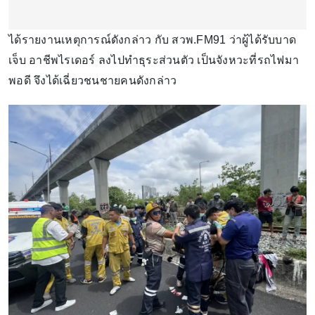
ได้รายงานเหตุการณ์ดังกล่าว กับ สวพ.FM91 ว่าผู้ได้รับบาด
เจ็บ อาชีพไรเดอร์ ลงไปทำธุระส่วนตัว เป็นจังหวะที่รถไฟมา
พอดี จึงได้เฉี่ยวชนชายคนดังกล่าว