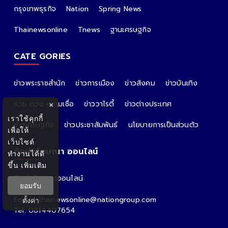
กรุงเทพธุรกิจ
Nation
Spring News
Thainewsonline
Tnews
ฐานเศรษฐกิจ
CATE GORIES
ข่าวพระราชสำนัก
ข่าวการเมือง
ข่าวสังคม
ข่าวบันเทิง
หวย ดวง ความเชื่อ
ข่าววาไรตี้
ข่าวต่างประเทศ
×
เราใช้คุกกี้
ข่าวเศรษฐกิจ
ข่าวประชาสัมพันธ์
นโยบายการเป็นส่วนตัว
เพื่อให้
เว็บไซต์
ติดต่อโฆษณา ออนไลน์
ทำงานได้ดี
ขึ้น
เพิ่มเติม
ติดต่อโฆษณาออนไลน์
ยอมรับ
คุณอ้อ
Email : thainewsonline@nationgroup.com
ตั้งค่า
Tel: 0814407654