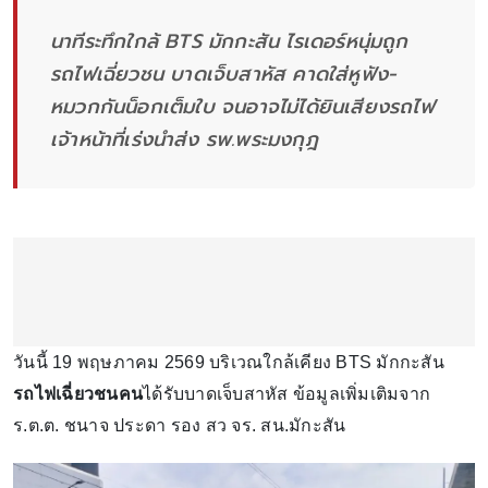
นาทีระทึกใกล้ BTS มักกะสัน ไรเดอร์หนุ่มถูก
รถไฟเฉี่ยวชน บาดเจ็บสาหัส คาดใส่หูฟัง-
หมวกกันน็อกเต็มใบ จนอาจไม่ได้ยินเสียงรถไฟ
เจ้าหน้าที่เร่งนำส่ง รพ.พระมงกุฎ
วันนี้ 19 พฤษภาคม 2569 บริเวณใกล้เคียง BTS มักกะสัน
รถไฟเฉี่ยวชนคน
ได้รับบาดเจ็บสาหัส ข้อมูลเพิ่มเติมจาก
ร.ต.ต. ชนาจ ประดา รอง สว จร. สน.มักะสัน