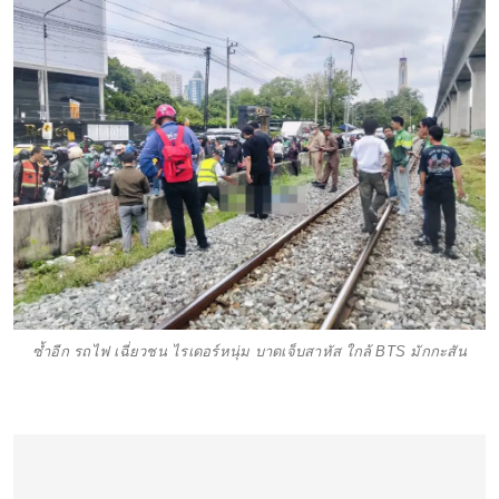
ซ้ำอีก รถไฟ เฉี่ยวชน ไรเดอร์หนุ่ม บาดเจ็บสาหัส ใกล้ BTS มักกะสัน