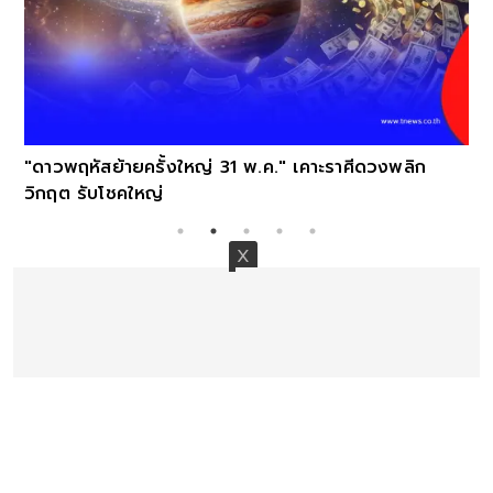
"ดาวพฤหัสย้ายครั้งใหญ่ 31 พ.ค." เคาะราศีดวงพลิก
วิกฤต รับโชคใหญ่