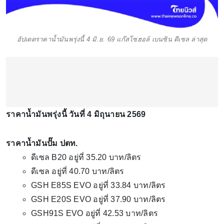
อัปเดตราคาน้ำมันพรุ่งนี้ 4 มิ.ย. 69 แก๊สโซฮอล์ เบนซิน ดีเซล ล่าสุด
ราคาน้ำมันพรุ่งนี้ วันที่ 4 มิถุนายน 2569
ราคาน้ำมันปั๊ม ปตท.
ดีเซล B20 อยู่ที่ 35.20 บาท/ลิตร
ดีเซล อยู่ที่ 40.70 บาท/ลิตร
GSH E85S EVO อยู่ที่ 33.84 บาท/ลิตร
GSH E20S EVO อยู่ที่ 37.90 บาท/ลิตร
GSH91S EVO อยู่ที่ 42.53 บาท/ลิตร