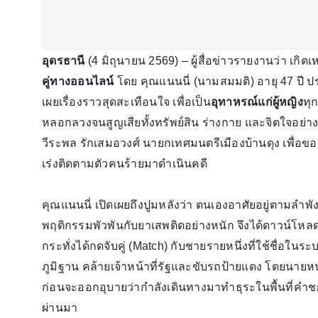
อุดรธานี
(4 มิถุนายน 2569) – ผู้สื่อข่าวรายงานว่า เกิดเ
คู่ทางออนไลน์
โดย คุณแนนนี่ (นามสมมติ) อายุ 47 ปี ป
เผยเรื่องราวสุดสะเทือนใจ เพื่อเป็น
อุทาหรณ์แก่ผู้หญิง
ทุ
หลอกลวงจนสูญเสียทั้งทรัพย์สิน ร่างกาย และจิตใจอย่างบอ
วีระพล รักเสมอวงศ์ นายกเทศมนตรีเมืองบ้านดุง เพื่
เร่งติดตามตัวคนร้ายมาดำเนินคดี
คุณแนนนี่ เปิดเผยถึงปูมหลังว่า ตนเองอาศัยอยู่ตามลำพั
พฤติกรรมพัวพันกับยาเสพติดอย่างหนัก จึงได้ดาวน์โหล
กระทั่งได้กดจับคู่ (Match) กับชายรายหนึ่งที่ใช้ชื่อในร
ภูมิฐาน คล้ายเจ้าหน้าที่รัฐและขับรถป้ายแดง โดยนาย
ก่อนจะออกอุบายว่ากำลังเดินทางมาทำธุระในพื้นที่คำชะโ
ผ่านมา