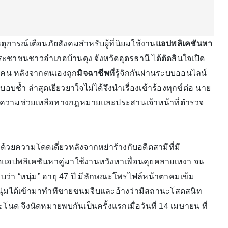
หตุการณ์เตือนภัยสังคมสำหรับผู้ที่นิยมใช้งาน
แอปพลิเคชันหา
ระชาชนชาวอำเภอบ้านดุง จังหวัดอุดรธานี ได้ตัดสินใจเปิด
กคน หลังจากตนเองถูก
มิจฉาชีพ
ที่รู้จักกันผ่านระบบออนไลน์
บช้ำ ล่าสุดเยียวยาใจไม่ได้จึงนำเรื่องเข้าร้องทุกข์ต่อ นาย
อขอความช่วยเหลือทางกฎหมายและประสานเจ้าหน้าที่ตำรวจ
งด้วยความโดดเดี่ยวหลังจากหย่าร้างกับอดีตสามีที่มี
ดแอปพลิเคชันหาคู่มาใช้งานหวังหาเพื่อนคุยคลายเหงา จน
ะบบว่า “หนุ่ม” อายุ 47 ปี มีลักษณะโพรไฟล์หน้าตาคมเข้ม
หนุ่มได้เข้ามาทำทีขายขนมจีบและอ้างว่ามีสถานะโสดสนิท
นด จึงนัดหมายพบกันเป็นครั้งแรกเมื่อวันที่ 14 เมษายน ที่