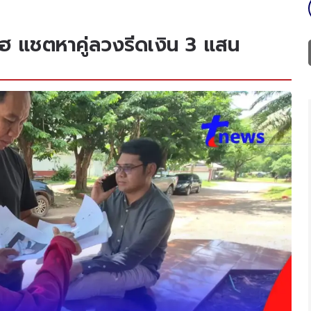
ฯโฮ แชตหาคู่ลวงรีดเงิน 3 แสน