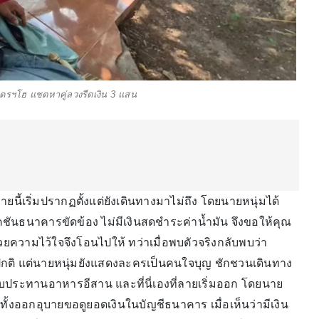
วอุดรฯโฮ แชตหาคู่ลวงรีดเงิน 3 แสน
ี้เริ่มปรากฏตั้งแต่ยังเดินทางมาไม่ถึง โดยนายหนุ่มได้
เคชันธนาคารขัดข้อง ไม่มีเงินสดชำระค่าน้ำมัน จึงขอให้คุณ
้วยความไว้ใจจึงโอนไปให้ ทว่าเมื่อพบตัวจริงกลับพบว่า
กติ แต่นายหนุ่มยังแสดงละครเป็นคนใจบุญ ชักชวนเดินทาง
บประทานอาหารอีสาน และที่นี่เองที่ลายเริ่มออก โดยนาย
มทั้งออกอุบายขอดูยอดเงินในบัญชีธนาคาร เมื่อเห็นว่ามีเงิน