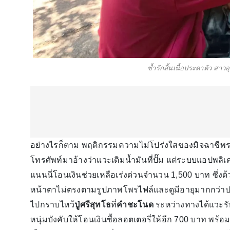
ช้ำรักสิ้นเนื้อประดาตัว สา
อย่างไรก็ตาม พฤติกรรมความไม่โปร่งใสของมิจฉาชีพรายน
โทรศัพท์มาอ้างว่าแวะเติมน้ำมันที่ปั๊ม แต่ระบบแอปพลิ
แนนนี่โอนเงินช่วยเหลือเร่งด่วนจำนวน 1,500 บาท ซึ่งด
หน้าตาไม่ตรงตามรูปภาพโพรไฟล์และดูมีอายุมากกว่าป
ไปกราบไหว้
ปู่ศรีสุทโธ
ที่
คำชะโนด
ระหว่างทางได้แวะรั
หนุ่มบังคับให้โอนเงินซื้อลอตเตอรี่ให้อีก 700 บาท พร้อ