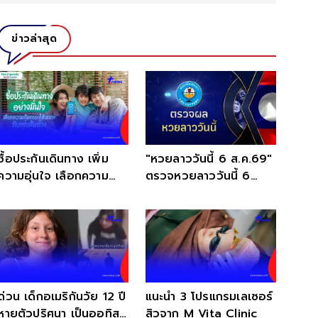
ข่าวล่าสุด
ซื้อประกันเดินทาง เพิ่ม
"หวยลาววันนี้ 6 ส.ค.69"
ความอุ่นใจ เลือกความ
ตรวจหวยลาววันนี้ 6
คุ้มครองได้ทุกทริป
สิงหาคม 2569 หวยลาว
พัฒนา
ด่วน เด็กอเมริกันวัย 12 ปี
แนะนำ 3 โปรแกรมเลเซอร์
หายตัวปริศนา เป็นออทิสติ
สิวจาก M Vita Clinic