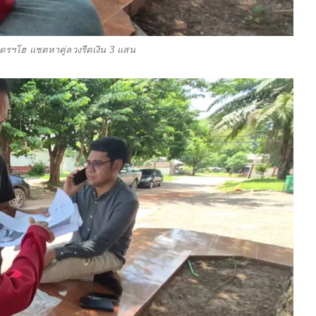
วอุดรฯโฮ แชตหาคู่ลวงรีดเงิน 3 แสน