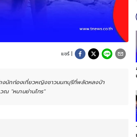
แชร์ |
ร่างนักท่องเที่ยวหญิงชาวนนทบุรีที่พลัดหลงป่า
ิเวณ "หนานย่านไทร"