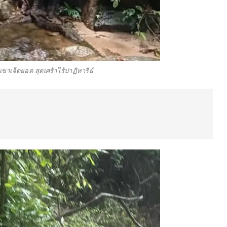
ขาเจ็ดยอด สุดเศร้าไร้ปาฏิหาริย์