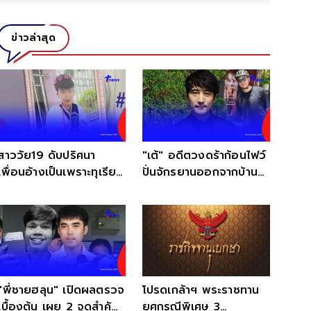
ข่าวล่าสุด
สาววัย19 ดับปริศนา
"เต้" อดีตวงดร้าก้อนไฟว์
เพื่อนอ้างเป็นเพราะทุเรียน
ปั่นจักรยานออกจากบ้าน
แต่แม่ไม่เชื่อ
หายตัวปริศนา
"พี่ชายฮลุน" เปิดผลตรวจ
โปรดเกล้าฯ พระราชทาน
เบื้องต้น เผย 2 จุดสำคัญ
ยศกรณีพิเศษ 3