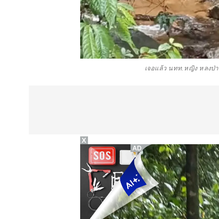
เจอแล้ว นทท.หญิง หลงป่าเ
X