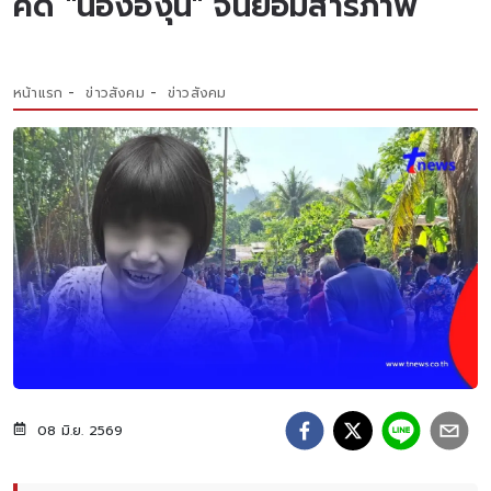
คดี "น้ององุ่น" จนยอมสารภาพ
หน้าแรก
ข่าวสังคม
ข่าวสังคม
08 มิ.ย. 2569