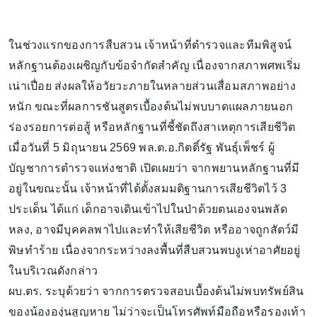
ในช่วงแรกของการสืบสวน เจ้าหน้าที่ตำรวจและทีมพิสูจน์
หลักฐานต้องเผชิญกับข้อจำกัดสำคัญ เนื่องจากสภาพศพเริ่ม
เน่าเปื่อย ส่งผลให้อวัยวะภายในหลายส่วนเสื่อมสภาพอย่าง
หนัก ขณะที่ผลการชันสูตรเบื้องต้นไม่พบบาดแผลภายนอก
ร่องรอยการต่อสู้ หรือหลักฐานที่ชี้ชัดถึงสาเหตุการเสียชีวิต
เมื่อวันที่ 5 มิถุนายน 2569 พล.ต.อ.กิตติ์รัฐ พันธุ์เพ็ชร์ ผู้
บัญชาการตำรวจแห่งชาติ เปิดเผยว่า จากพยานหลักฐานที่มี
อยู่ในขณะนั้น เจ้าหน้าที่ได้ตั้งสมมติฐานการเสียชีวิตไว้ 3
ประเด็น ได้แก่ เด็กอาจเดินเข้าไปในป่าด้วยตนเองจนพลัด
หลง, อาจมีบุคคลพาไปและทำให้เสียชีวิต หรืออาจถูกสัตว์มี
พิษทำร้าย เนื่องจากระหว่างลงพื้นที่สืบสวนพบงูเห่าอาศัยอยู่
ในบริเวณดังกล่าว
ผบ.ตร. ระบุด้วยว่า จากการตรวจสอบเบื้องต้นไม่พบทรัพย์สิน
ของน้ององุ่นสูญหาย ไม่ว่าจะเป็นโทรศัพท์มือถือหรือรองเท้า