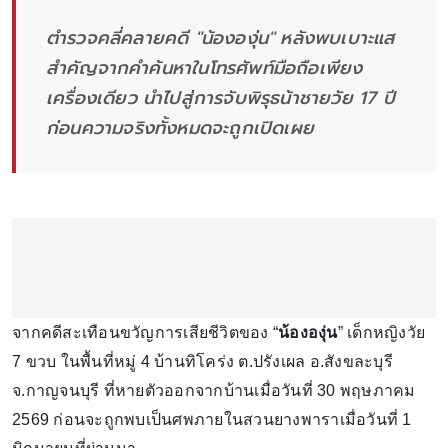
ตำรวจคลี่คลายคดี "น้ององุ่น" หลังพบเบาะแส
สำคัญจากคำค้นหาในโทรศัพท์มือถือเพียง
เครื่องเดียว นำไปสู่การจับพิรุธน้าชายวัย 17 ปี
ก่อนความจริงทั้งหมดจะถูกเปิดเผย
จากคดีสะเทือนขวัญการเสียชีวิตของ “
น้ององุ่น
” เด็กหญิงวัย
7 ขวบ ในพื้นที่หมู่ 4 บ้านทิโคร่ง ต.ปรังเผล อ.สังขละบุรี
จ.กาญจนบุรี ที่หายตัวออกจากบ้านเมื่อวันที่ 30 พฤษภาคม
2569 ก่อนจะถูกพบเป็นศพภายในสวนยางพาราเมื่อวันที่ 1