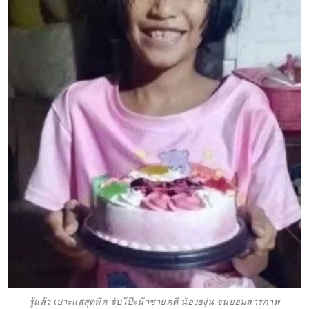
รู้แล้ว เบาะแสสุดพีค จับโป๊ะน้าชายคดี น้ององุ่น จนยอมสารภาพ