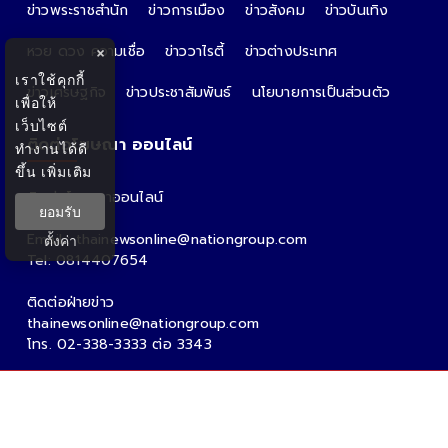
ข่าวพระราชสำนัก
ข่าวการเมือง
ข่าวสังคม
ข่าวบันเทิง
หวย ดวง ความเชื่อ
ข่าววาไรตี้
ข่าวต่างประเทศ
×
เราใช้คุกกี้
ข่าวเศรษฐกิจ
ข่าวประชาสัมพันธ์
นโยบายการเป็นส่วนตัว
เพื่อให้
เว็บไซต์
ติดต่อโฆษณา ออนไลน์
ทำงานได้ดี
ขึ้น
เพิ่มเติม
ติดต่อโฆษณาออนไลน์
ยอมรับ
คุณอ้อ
Email : thainewsonline@nationgroup.com
ตั้งค่า
Tel: 0814407654
ติดต่อฝ่ายข่าว
thainewsonline@nationgroup.com
โทร. 02-338-3333 ต่อ 3343