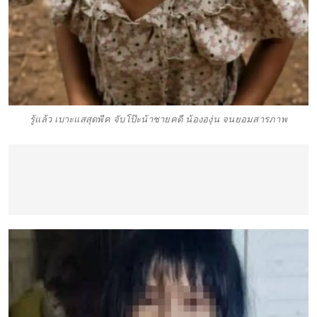
รู้แล้ว เบาะแสสุดพีค จับโป๊ะน้าชายคดี น้ององุ่น จนยอมสารภาพ