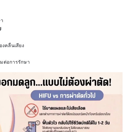
ษา
U
งคลื่นเสียง
ะสมต่อการรักษา