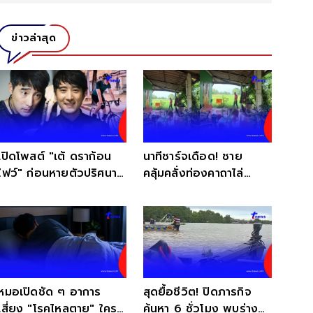
ข่าวล่าสุด
เปิดโพสต์ "เต้ ดราก้อน
นาทีชาร์จเดือด! ชาย
ไฟว์" ก่อนหายตัวปริศนา
คลุ้มคลั่งท่องคาถาไล่
ไร้วี่แวว
ตำรวจ สุดท้ายจบไม่สวย
หมอเปิดชัด ๆ อาการ
สุดยื้อชีวิต! ปิดภารกิจ
เสี่ยง "โรคไหลตาย" ใคร
ค้นหา 6 ชั่วโมง พบร่าง