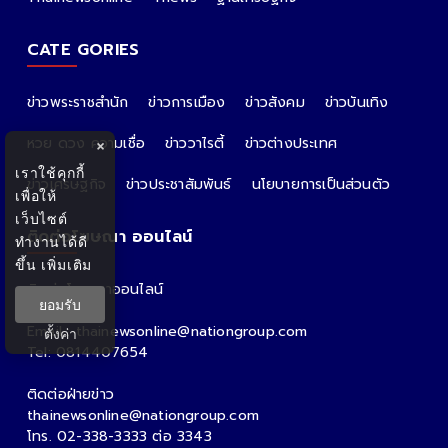
CATE GORIES
ข่าวพระราชสำนัก
ข่าวการเมือง
ข่าวสังคม
ข่าวบันเทิง
หวย ดวง ความเชื่อ
ข่าววาไรตี้
ข่าวต่างประเทศ
×
เราใช้คุกกี้
ข่าวเศรษฐกิจ
ข่าวประชาสัมพันธ์
นโยบายการเป็นส่วนตัว
เพื่อให้
เว็บไซต์
ติดต่อโฆษณา ออนไลน์
ทำงานได้ดี
ขึ้น
เพิ่มเติม
ติดต่อโฆษณาออนไลน์
ยอมรับ
คุณอ้อ
Email : thainewsonline@nationgroup.com
ตั้งค่า
Tel: 0814407654
ติดต่อฝ่ายข่าว
thainewsonline@nationgroup.com
โทร. 02-338-3333 ต่อ 3343