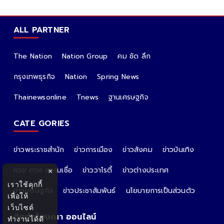
ALL PARTNER
The Nation
Nation Group
คม ชัด ลึก
กรุงเทพธุรกิจ
Nation
Spring News
Thainewsonline
Tnews
ฐานเศรษฐกิจ
CATE GORIES
ข่าวพระราชสำนัก
ข่าวการเมือง
ข่าวสังคม
ข่าวบันเทิง
หวย ดวง ความเชื่อ
ข่าววาไรตี้
ข่าวต่างประเทศ
×
เราใช้คุกกี้
ข่าวเศรษฐกิจ
ข่าวประชาสัมพันธ์
นโยบายการเป็นส่วนตัว
เพื่อให้
เว็บไซต์
ติดต่อโฆษณา ออนไลน์
ทำงานได้ดี