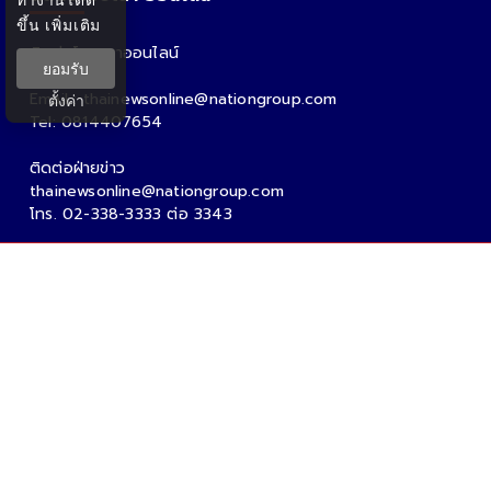
ขึ้น
เพิ่มเติม
ติดต่อโฆษณาออนไลน์
ยอมรับ
คุณอ้อ
Email : thainewsonline@nationgroup.com
ตั้งค่า
Tel: 0814407654
ติดต่อฝ่ายข่าว
thainewsonline@nationgroup.com
โทร. 02-338-3333 ต่อ 3343
Copyright Ⓒ 2026 - Tnews.co.th All rights reserved.