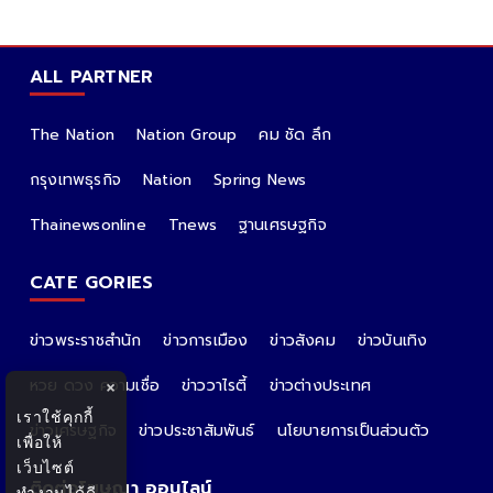
ALL PARTNER
The Nation
Nation Group
คม ชัด ลึก
กรุงเทพธุรกิจ
Nation
Spring News
Thainewsonline
Tnews
ฐานเศรษฐกิจ
CATE GORIES
ข่าวพระราชสำนัก
ข่าวการเมือง
ข่าวสังคม
ข่าวบันเทิง
หวย ดวง ความเชื่อ
ข่าววาไรตี้
ข่าวต่างประเทศ
×
เราใช้คุกกี้
ข่าวเศรษฐกิจ
ข่าวประชาสัมพันธ์
นโยบายการเป็นส่วนตัว
เพื่อให้
เว็บไซต์
ติดต่อโฆษณา ออนไลน์
ทำงานได้ดี