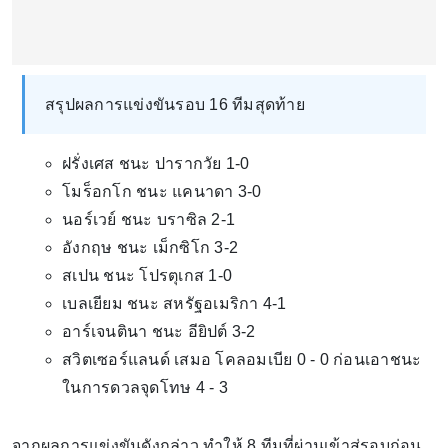
สรุปผลการแข่งขันรอบ 16 ทีมสุดท้าย
ฝรั่งเศส ชนะ ปารากวัย 1-0
โมร็อกโก ชนะ แคนาดา 3-0
นอร์เวย์ ชนะ บราซิล 2-1
อังกฤษ ชนะ เม็กซิโก 3-2
สเปน ชนะ โปรตุเกส 1-0
เบลเยียม ชนะ สหรัฐอเมริกา 4-1
อาร์เจนตินา ชนะ อียิปต์ 3-2
สวิตเซอร์แลนด์ เสมอ โคลอมเบีย 0 - 0 ก่อนเอาชนะ
ในการดวลจุดโทษ 4 - 3
จากผลการแข่งขันดังกล่าว ทำให้ 8 ทีมที่ผ่านเข้าสู่รอบก่อน