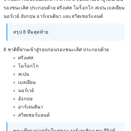
รองชนะเลิศ ประกอบด้วย ฝรั่งเศส โมร็อกโก สเปน เบลเยียม
นอร์เวย์ อังกฤษ อาร์เจนตินา และสวิตเซอร์แลนด์
สรุป 8 ทีมสุดท้าย
8 ชาติที่ผ่านเข้าสู่รอบก่อนรองชนะเลิศ ประกอบด้วย
ฝรั่งเศส
โมร็อกโก
สเปน
เบลเยียม
นอร์เวย์
อังกฤษ
อาร์เจนตินา
สวิตเซอร์แลนด์
ขณะที่ดราม่าสนั่นในคู่ของ อาร์เจนตินา พบ อียิปต์