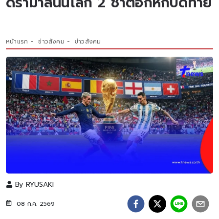
ดราม่าสนั่นโลก 2 ชาติอกหักปิดท้าย
หน้าแรก
ข่าวสังคม
ข่าวสังคม
By
RYUSAKI
08 ก.ค. 2569