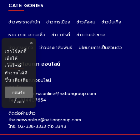
CATE GORIES
ข่าวพระราชสำนัก
ข่าวการเมือง
ข่าวสังคม
ข่าวบันเทิง
หวย ดวง ความเชื่อ
ข่าววาไรตี้
ข่าวต่างประเทศ
×
ข่าวเศรษฐกิจ
ข่าวประชาสัมพันธ์
นโยบายการเป็นส่วนตัว
เราใช้คุกกี้
เพื่อให้
ติดต่อโฆษณา ออนไลน์
เว็บไซต์
ทำงานได้ดี
ขึ้น
เพิ่มเติม
ติดต่อโฆษณาออนไลน์
คุณอ้อ
ยอมรับ
Email : thainewsonline@nationgroup.com
Tel: 0814407654
ตั้งค่า
ติดต่อฝ่ายข่าว
thainewsonline@nationgroup.com
โทร. 02-338-3333 ต่อ 3343