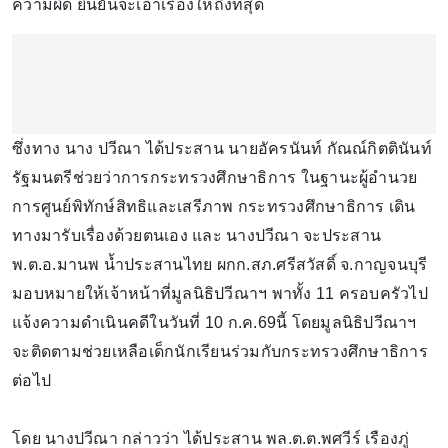
ความผิด ยืนยันจะเอาเรื่องให้ถึงที่สุด
ซึ่งทาง นาง ปวีณา ได้ประสาน นายอัครนันท์ กัณณ์กิตตินันท์
รัฐมนตรีช่วยว่าการกระทรวงศึกษาธิการ ในฐานะผู้อำนวย
การศูนย์พิทักษ์สิทธิและเสรีภาพ กระทรวงศึกษาธิการ เดิน
ทางมารับเรื่องด้วยตนเอง และ นางปวีณา จะประสาน
พ.ต.อ.มานพ น้ำประสานไทย ผกก.สภ.ศรีสวัสดิ์ จ.กาญจนบุรี
มอบหมายให้เจ้าหน้าที่มูลนิธิปวีณาฯ พาทั้ง 11 ครอบครัวไป
แจ้งความดำเนินคดีในวันที่ 10 ก.ค.69นี้ โดยมูลนิธิปวีณาฯ
จะติดตามช่วยเหลือเด็กนักเรียนร่วมกับกระทรวงศึกษาธิการ
ต่อไป
โดย นางปวีณา กล่าวว่า ได้ประสาน พล.ต.ต.พศวีร์ เรืองภู่