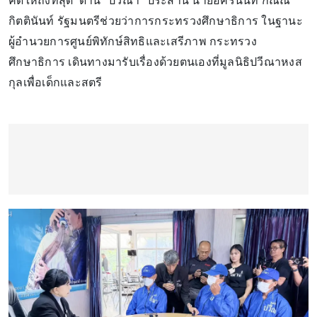
คดีให้ถึงที่สุด ด้าน "ปวีณา" ประสาน นายอัครนันท์ กัณณ์
กิตตินันท์ รัฐมนตรีช่วยว่าการกระทรวงศึกษาธิการ ในฐานะ
ผู้อำนวยการศูนย์พิทักษ์สิทธิและเสรีภาพ กระทรวง
ศึกษาธิการ เดินทางมารับเรื่องด้วยตนเองที่มูลนิธิปวีณาหงส
กุลเพื่อเด็กและสตรี