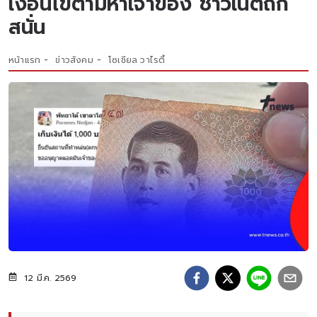
เงื่อนไขตามหาเจ้าของ ชาวเน็ตถก
สนั่น
หน้าแรก
ข่าวสังคม
โซเชียล วาไรตี้
12 มี.ค. 2569