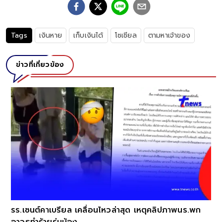
Tags
เงินหาย
เก็บเงินได้
โซเชียล
ตามหาเจ้าของ
ข่าวที่เกี่ยวข้อง
รร.เซนต์คาเบรียล เคลื่อนไหวล่าสุด เหตุคลิปภาพนร.พก
อาวุธทำร้ายรุ่นน้อง