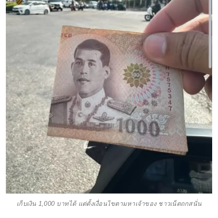
เก็บเงิน 1,000 บาทได้ แต่ตั้งเงื่อนไขตามหาเจ้าของ ชาวเน็ตถกสนั่น