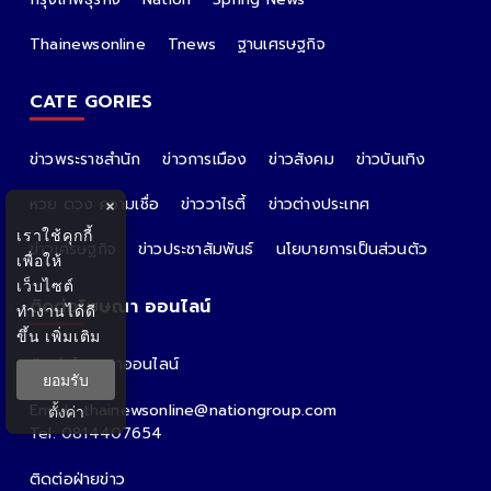
Thainewsonline
Tnews
ฐานเศรษฐกิจ
CATE GORIES
ข่าวพระราชสำนัก
ข่าวการเมือง
ข่าวสังคม
ข่าวบันเทิง
หวย ดวง ความเชื่อ
ข่าววาไรตี้
ข่าวต่างประเทศ
×
เราใช้คุกกี้
ข่าวเศรษฐกิจ
ข่าวประชาสัมพันธ์
นโยบายการเป็นส่วนตัว
เพื่อให้
เว็บไซต์
ติดต่อโฆษณา ออนไลน์
ทำงานได้ดี
ขึ้น
เพิ่มเติม
ติดต่อโฆษณาออนไลน์
ยอมรับ
คุณอ้อ
Email : thainewsonline@nationgroup.com
ตั้งค่า
Tel: 0814407654
ติดต่อฝ่ายข่าว