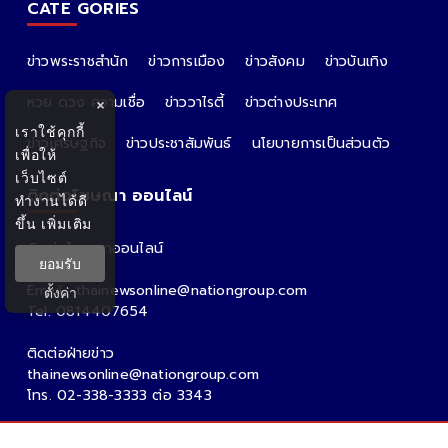
CATE GORIES
ข่าวพระราชสำนัก
ข่าวการเมือง
ข่าวสังคม
ข่าวบันเทิง
หวย ดวง ความเชื่อ
ข่าววาไรตี้
ข่าวต่างประเทศ
×
เราใช้คุกกี้
ข่าวเศรษฐกิจ
ข่าวประชาสัมพันธ์
นโยบายการเป็นส่วนตัว
เพื่อให้
เว็บไซต์
ติดต่อโฆษณา ออนไลน์
ทำงานได้ดี
ขึ้น
เพิ่มเติม
ติดต่อโฆษณาออนไลน์
ยอมรับ
คุณอ้อ
Email : thainewsonline@nationgroup.com
ตั้งค่า
Tel: 0814407654
ติดต่อฝ่ายข่าว
thainewsonline@nationgroup.com
โทร. 02-338-3333 ต่อ 3343