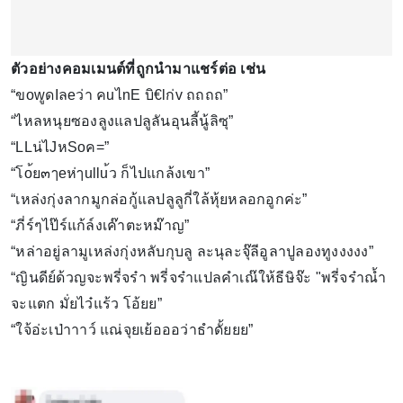
ตัวอย่างคอมเมนต์ที่ถูกนำมาแชร์ต่อ เช่น
“ขowูดIลeว่า คuไnE บิ€lก่v ถถถถ”
“ไหลหนุยซองลูงแลปลูลันอุนลี้นู้ลิซุ”
“LLน่ไJหSoค=”
“โo้ย๓ๅeห่ๅullu้ว ก็ไปแกล้งเขา”
“เหล่งกุ่งลากมูกล่อกู้แลปลูลูกี่ใล้หุ้ยหลอกอูกค่ะ”
“ภี่ร์ๆไป๊ร์แก้ล์งเค๊าตะหม๊าญ”
“หล่าอยู่ลามูเหล่งกุ่งหลับกุบลู ละนุละจุ๊ลีอูลาปูลองทูงงงงง”
“ญินดีย์ด้วญจะพรี่จร๋า พรี่จร๋าแปลคำเณ๊ให้ธีษิจ๊ะ "พรี่จร๋าณ้ำ
จะแตก มั่ยไว๋แร้ว โอ้ยย”
“ใจ้อ่ะเป่าาาว์ แณ่จุยเย้อออว่าธำดั้ยยย”