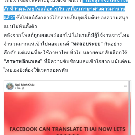
โดยเจ้าของโพสต์ระบุในเชิงขำขันว่า
“ในที่สุดก็จะได้เข้าใจ
สักทีว่าคนไทยโพสต์อะไรกัน เหมือนภาษาต่างดาวมานาน
แล้ว”
ซึ่งโพสต์ดังกล่าวได้กลายเป็นจุดเริ่มต้นของความสนุก
แบบไม่ทันตั้งตัว
หลังจากโพสต์ถูกเผยแพร่ออกไป ไม่นานก็มีผู้ใช้งานชาวไทย
จำนวนมากแห่เข้าไปคอมเมนต์
“ทดสอบระบบ”
กันอย่าง
คึกคัก แต่แทนที่จะใช้ภาษาไทยทั่วไป หลายคนกลับเลือกใช้
“ภาษาพลิกแพลง”
ที่มีความซับซ้อนและเข้าใจยาก แม้แต่คน
ไทยเองยังต้องใช้เวลาถอดรหัส