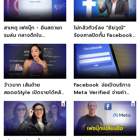
สาเหตุ เฟซบุ๊ก - อินสตาแก
ไม่กลัวทัวร์ลง "ชัยวุฒิ"
รมล่ม กลางดึกใน
ร้องศาลปิดกั้น Facebook
ประเทศไทย
ไม่ให้บริการในไทย
ว้าวมาก เส้นด้าย
Facebook จ่อเปิดบริการ
สอดอStyle เปิดรายได้หลัก
Meta Verified จ่ายค่า
ล้านทำคลิป Reels 28 วัน
สมาชิกยืนยันตัวตนด้วยบัตร
ปชช.