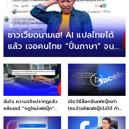
28 เม.ย. 2569
ชาวเวียดนามเฮ! AI แปลไทยได้
แล้ว เจอคนไทย “ปั่นภาษา” จน
ระบบแทบล่ม
นั่นไง ความจริงปรากฎแล้ว
เปิดวิธีล็อกอินเฟซบุ๊กเก่า
หลังแชร์ "กฎใหม่เฟซบุ๊ก"
ใครจำรหัสเฟซบุ๊กไม่ได้ ทำ
ว่อนโซเชียล
ง่ายไม่ยุ่งยาก