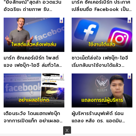
"ยิ่งลักษณ์"สุดล้ำ อวดแว่น
มาร์ค ซัคเคอร์เบิร์ก ประกาศ
อัจฉริยะ ถ่ายภาพ รับ
เปลี่ยนชื่อ Facebook เป็น
โทรศัพท์ ฟังเพลงได้ด้วย
"Meta"
มาร์ก ซักเคอร์เบิร์ก โพสต์
ชาวเน็ตโล่งใจ เฟซบุ๊ก-ไอจี
แจง เฟซบุ๊ก-ไอจี ล่มทั่วโลก
เริ่มกลับมาใช้งานได้แล้ว
6 ชม. กลับมาใช้ได้แล้ว
หลังระบบล่มกว่า 6 ชั่วโมง
เตือนระวัง โดนแฮกเฟซบุ๊ก
ผู้บริหารร้านบุฟเฟ่ต์ ร่อน
จากการเปิดแท็ก อย่าเผลอ
แถลง หลัง ดร. แอดมิน
ไปกด
อ้างอารมณ์ชั่ววูบ ขอกิน
บุฟเฟ่ต์ฟรี