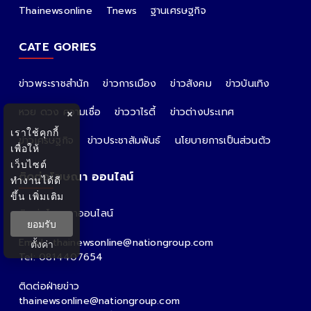
Thainewsonline
Tnews
ฐานเศรษฐกิจ
CATE GORIES
ข่าวพระราชสำนัก
ข่าวการเมือง
ข่าวสังคม
ข่าวบันเทิง
หวย ดวง ความเชื่อ
ข่าววาไรตี้
ข่าวต่างประเทศ
×
เราใช้คุกกี้
ข่าวเศรษฐกิจ
ข่าวประชาสัมพันธ์
นโยบายการเป็นส่วนตัว
เพื่อให้
เว็บไซต์
ติดต่อโฆษณา ออนไลน์
ทำงานได้ดี
ขึ้น
เพิ่มเติม
ติดต่อโฆษณาออนไลน์
ยอมรับ
คุณอ้อ
Email : thainewsonline@nationgroup.com
ตั้งค่า
Tel: 0814407654
ติดต่อฝ่ายข่าว
thainewsonline@nationgroup.com