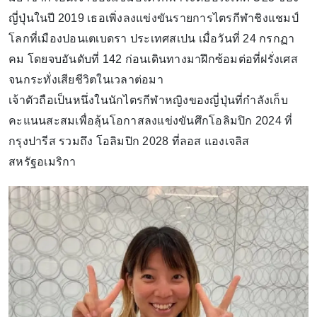
ญี่ปุ่นในปี 2019 เธอเพิ่งลงแข่งขันรายการไตรกีฬาชิงแชมป์
โลกที่เมืองปอนเตเบดรา ประเทศสเปน เมื่อวันที่ 24 กรกฏา
คม โดยจบอันดับที่ 142 ก่อนเดินทางมาฝึกซ้อมต่อที่ฝรั่งเศส
จนกระทั่งเสียชีวิตในเวลาต่อมา
เจ้าตัวถือเป็นหนึ่งในนักไตรกีฬาหญิงของญี่ปุ่นที่กำลังเก็บ
คะแนนสะสมเพื่อลุ้นโอกาสลงแข่งขันศึกโอลิมปิก 2024 ที่
กรุงปารีส รวมถึง โอลิมปิก 2028 ที่ลอส แองเจลิส
สหรัฐอเมริกา