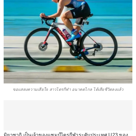
ขอแสดงความเสียใจ สาวไตรกีฬา อนาคตไกล ได้เสียชีวิตลงแล้ว
มิยาซากิ เป็นเจ้าของแชมป์ไตรกีฬาระดับประเทศ U23 ของ