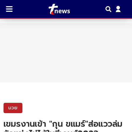
มวย
เขมรงานเข้า "กุน ขแมร์"ส่อแววล่ม