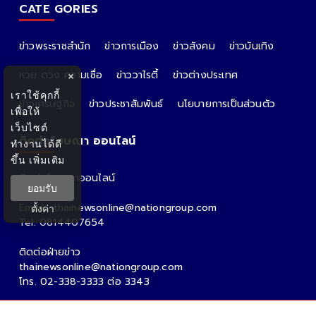
CATE GORIES
ข่าวพระราชสำนัก
ข่าวการเมือง
ข่าวสังคม
ข่าวบันเทิง
หวย ดวง ความเชื่อ
ข่าววาไรตี้
ข่าวต่างประเทศ
×
เราใช้คุกกี้
ข่าวเศรษฐกิจ
ข่าวประชาสัมพันธ์
นโยบายการเป็นส่วนตัว
เพื่อให้
เว็บไซต์
ติดต่อโฆษณา ออนไลน์
ทำงานได้ดี
ขึ้น
เพิ่มเติม
ติดต่อโฆษณาออนไลน์
ยอมรับ
คุณอ้อ
Email : thainewsonline@nationgroup.com
ตั้งค่า
Tel: 0814407654
ติดต่อฝ่ายข่าว
thainewsonline@nationgroup.com
โทร. 02-338-3333 ต่อ 3343