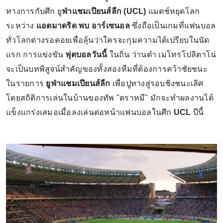
ทางการกับศึก ยู
ฟ่าแชมเปียนส์ลีก (UCL)
แมตช์หยุดโลก
ระหว่าง
แอตมาดริด พบ อาร์เซนอล
ซึ่งถือเป็นเกมที่แฟนบอล
ทั่วโลกต่างรอคอยเพื่อลุ้นว่าใครจะกุมความได้เปรียบในนัด
แรก การแข่งขัน
ฟุตบอลวันนี้
ในถิ่น ว่านต๋า เมโทรโปลิตาโน่
จะเป็นบทพิสูจน์สำคัญของทั้งสองทีมที่ต้องการคว้าชัยชนะ
ในรายการ
ยูฟ่าแชมเปียนส์ลีก
เพื่อปูทางสู่รอบชิงชนะเลิศ
โดยสถิติการเล่นในบ้านของทัพ "ตราหมี" มักจะทำผลงานได้
แข็งแกร่งเสมอเมื่อลงเล่นต่อหน้าแฟนบอลในศึก
UCL
ปีนี้