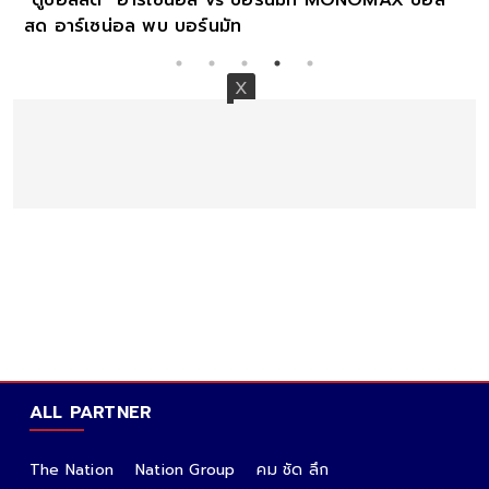
มัท MONOMAX บอล
"ดูบอลสด" อาร์เซนอล v แมนซิตี คารา
"MONO 29 ดูบอลสดฟรี"
ALL PARTNER
The Nation
Nation Group
คม ชัด ลึก