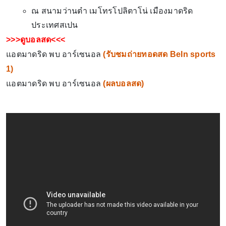
ณ สนามว่านต๋า เมโทรโปลิตาโน่ เมืองมาดริด
ประเทศสเปน
>>>ดูบอลสด<<<
แอตมาดริด พบ อาร์เซนอล
(
รับชมถ่ายทอดสด BeIn sports
1
)
แอตมาดริด พบ อาร์เซนอล
(
ผลบอลสด
)