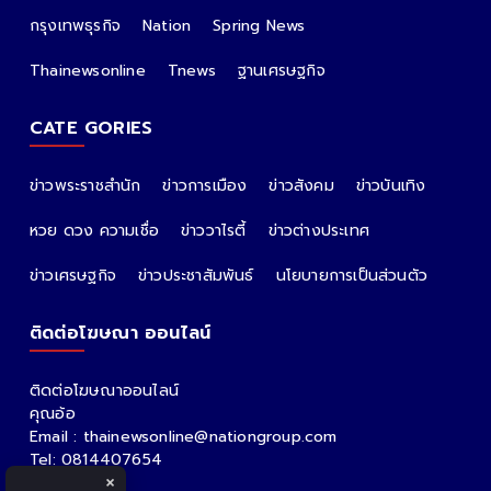
กรุงเทพธุรกิจ
Nation
Spring News
Thainewsonline
Tnews
ฐานเศรษฐกิจ
CATE GORIES
ข่าวพระราชสำนัก
ข่าวการเมือง
ข่าวสังคม
ข่าวบันเทิง
หวย ดวง ความเชื่อ
ข่าววาไรตี้
ข่าวต่างประเทศ
ข่าวเศรษฐกิจ
ข่าวประชาสัมพันธ์
นโยบายการเป็นส่วนตัว
ติดต่อโฆษณา ออนไลน์
ติดต่อโฆษณาออนไลน์
คุณอ้อ
Email : thainewsonline@nationgroup.com
Tel: 0814407654
×