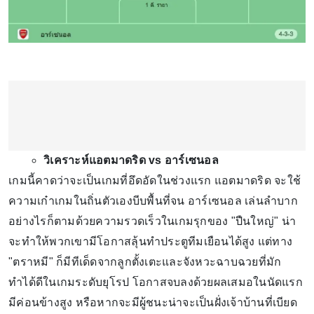
วิเคราะห์แอตมาดริด vs อาร์เซนอล
เกมนี้คาดว่าจะเป็นเกมที่อึดอัดในช่วงแรก แอตมาดริด จะใช้
ความเก๋าเกมในถิ่นตัวเองบีบพื้นที่จน อาร์เซนอล เล่นลำบาก
อย่างไรก็ตามด้วยความรวดเร็วในเกมรุกของ "ปืนใหญ่" น่า
จะทำให้พวกเขามีโอกาสลุ้นทำประตูทีมเยือนได้สูง แต่ทาง
"ตราหมี" ก็มีทีเด็ดจากลูกตั้งเตะและจังหวะฉาบฉวยที่มัก
ทำได้ดีในเกมระดับยุโรป โอกาสจบลงด้วยผลเสมอในนัดแรก
มีค่อนข้างสูง หรือหากจะมีผู้ชนะน่าจะเป็นฝั่งเจ้าบ้านที่เบียด