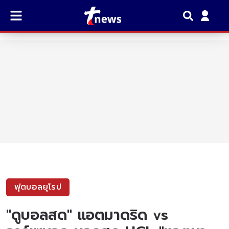
ฟุตบอลยุโรป
"ดูบอลสด" แอตมาดริด vs