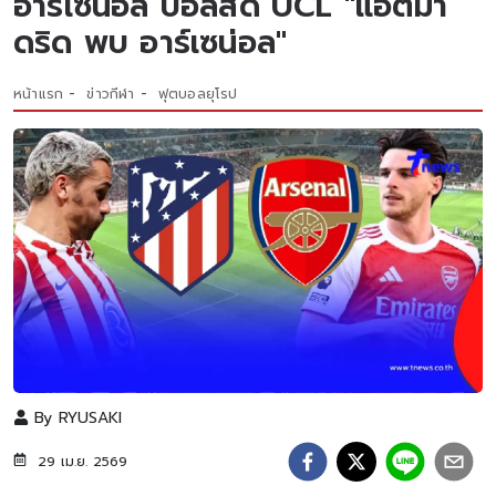
อาร์เซนอล บอลสด UCL "แอตมา
ดริด พบ อาร์เซน่อล"
หน้าแรก
ข่าวกีฬา
ฟุตบอลยุโรป
By
RYUSAKI
29 เม.ย. 2569