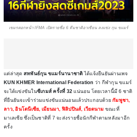
เขมรตอกหน้า IFMA เปิดรายชื่อ 6 ทีมชาติอาเซียน ลงแข่ง กุน ขแมร์
แต่ล่าสุด
สหพันธ์กุน ขแมร์นานาชาติ
ได้แจ้งยืนยันผ่านเพจ
KUN KHMER International Federation
ว่า กีฬากุน ขแมร์
จะได้แข่งขันใน
ซีเกมส์ ครั้งที่ 32
แน่นอน โดยเวลานี้มี 6 ชาติ
ที่ยืนยันจะเข้าร่วมแข่งขันแน่นอนแล้วประกอบด้วย
กัมพูชา,
ลาว, อินโดนีเซีย, เมียนมา, ฟิลิปปินส์, เวียดนาม
ขณะที่
มาเลเซีย ซึ่งเป็นชาติที่ 7 จะส่งรายชื่อนักกีฬาตามหลังมาอีก
ครั้ง