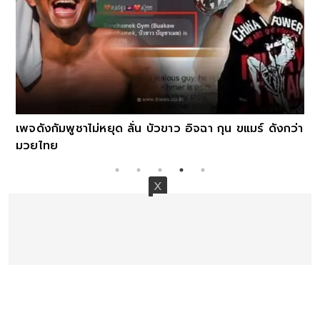
เพจดังกัมพูชาไม่หยุด ลั่น บัวขาว อิจฉา กุน ขแมร์ ดังกว่า
มวยไทย