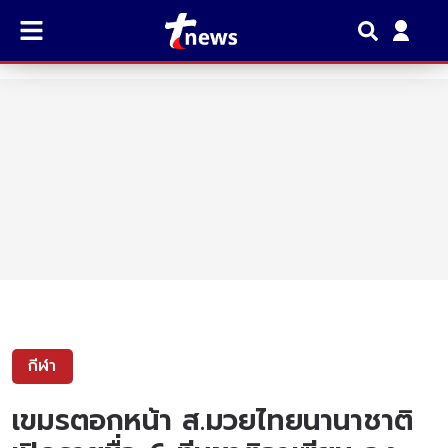
กีฬา
เขมรตอกหน้า ส.มวยไทยนานาชาติ