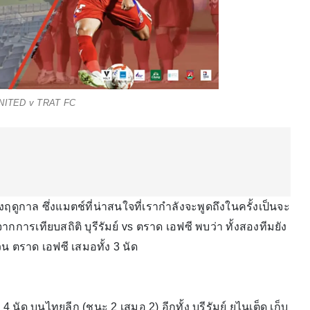
NITED v TRAT FC
งฤดูกาล ซึ่งแมตช์ที่น่าสนใจที่เรากำลังจะพูดถึงในครั้งเป็นจะ
ากการเทียบสถิติ บุรีรัมย์ vs ตราด เอฟซี พบว่า ทั้งสองทีมยัง
่วน ตราด เอฟซี เสมอทั้ง 3 นัด
 นัด บนไทยลีก (ชนะ 2 เสมอ 2) อีกทั้ง บุรีรัมย์ ยูไนเต็ด เก็บ