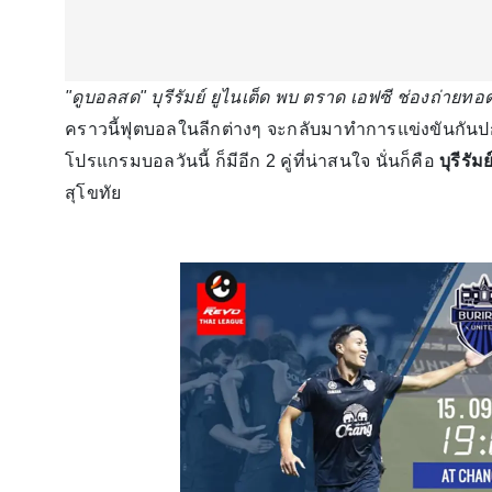
"ดูบอลสด" บุรีรัมย์ ยูไนเต็ด พบ ตราด เอฟซี ช่องถ่ายท
คราวนี้ฟุตบอลในลีกต่างๆ จะกลับมาทำการแข่งขันกันปกต
โปรแกรมบอลวันนี้ ก็มีอีก 2 คู่ที่น่าสนใจ นั่นก็คือ
บุรีรัม
สุโขทัย