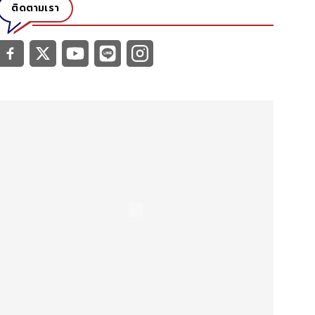
ติดตามเรา