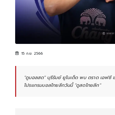
15 ก.ย. 2566
"ดูบอลสด" บุรีรัมย์ ยูไนเต็ด พบ ตราด เอฟซี
โปรแกรมบอลไทยลีกวันนี้ "ดูสดไทยลีก"