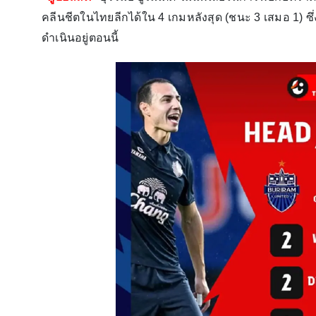
คลีนชีตในไทยลีกได้ใน 4 เกมหลังสุด (ชนะ 3 เสมอ 1) ซึ่ง
ดำเนินอยู่ตอนนี้