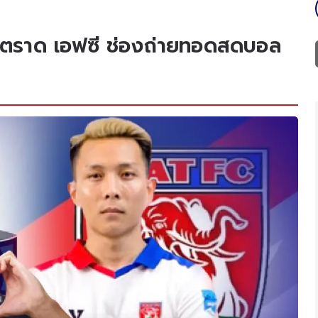
พบ ตราด เอฟซี ช่องถ่ายทอดสดบอล