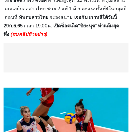
โดย
อัจฉราพร คงยศ
ทำแต้มสูงสุด 22 คะแนน สรุปผลงาน
วอลเลย์บอลสาวไทย ชนะ 2 แพ้ 1 มี 5 คะแนนรั้งที่4ในกลุ่มบี
ก่อนที่
ทัพตบสาวไทย
จะลงสนาม
เจอกับ เกาหลีใต้วันนี้
29ก.ย.65
เวลา 19.00น.
เปิดช็อตเด็ด"ปิยะนุช"ทำแต้มสุด
ทึ่ง
(ชมคลิปท้ายข่าว)