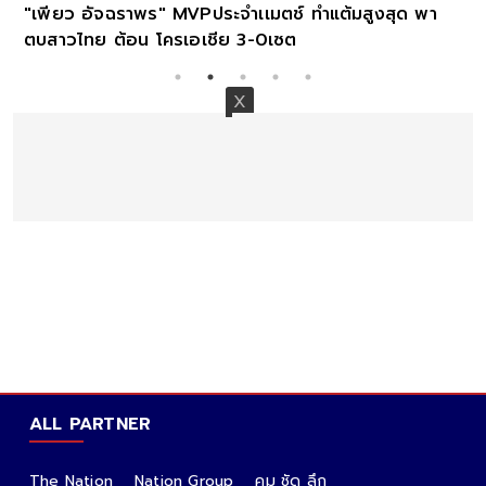
"เพียว อัจฉราพร" MVPประจำเเมตช์ ทำแต้มสูงสุด พา
ตบสาวไทย ต้อน โครเอเชีย 3-0เซต
ALL PARTNER
The Nation
Nation Group
คม ชัด ลึก