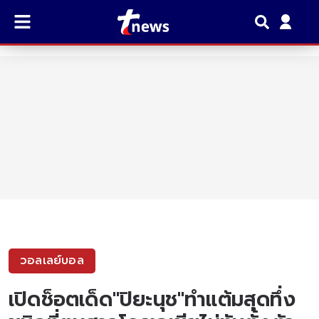
วอลเลย์บอล
เปิดช็อตเด็ด"ปิยะนุช"ทำแต้มสุดทึ่ง