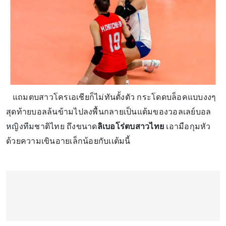
แถมตบสาวโครเอเชียก็ไม่ทันตั้งตัว กระโดดบล็อคแบบงงๆ
สุดท้ายบอลล้นข้ามไปลงพื้นกลายเป็นแต้มของวอลเลย์บอล
หญิงทีมชาติไทย ถึงขนาด
ลิเบอโร่ตบสาวไทย
เอามือกุมหัว
ด้วยความเขินอายเล็กน้อยกับเเต้มนี้