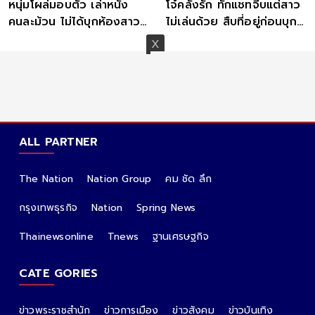
หนุ่มโผล่มอบตัว เล่าหนัง
โจ๋คลั่งรัก ทักแชทจีบแต่สาว
คนละม้วน ไม่ได้บุกห้องสาว
ไม่เล่นด้วย สืบที่อยู่ก่อนบุก
แต่เจ้าตัวชวนมาเอง
ห้องยามดึก
ALL PARTNER
The Nation
Nation Group
คม ชัด ลึก
กรุงเทพธุรกิจ
Nation
Spring News
Thainewsonline
Tnews
ฐานเศรษฐกิจ
CATE GORIES
ข่าวพระราชสำนัก
ข่าวการเมือง
ข่าวสังคม
ข่าวบันเทิง