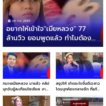
08 ก.ค. 2569
อยากให้เข้าใจ"เมียหลวง" 77
ล้านวิว ยอมพูดแล้ว ทำไมต้อง
โพสต์โสด
ทนายเมียหลวง มาแล้ว คลิป
สรุปให้ เกิดอะไรขึ้นดีเจสาว
บุกจับชู้สะเทือนโซเชียล งาน
โดนบุกห้องกลางดึก ที่แท้
นี้ชัดเจน
ฝีมือคนใน