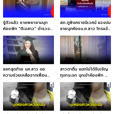
รู้ตัวแล้ว ชายพยายามบุก
สภ.ภูพิงคราชนิเวศน์ แจงปม
ห้องพัก "ดีเจสาว" ตำรวจ
ชายบุกห้องน.ศ.สาว โทรแจ้ง
รวบทันควัน
ตร.เจอตัดสาย
แชทสุดท้าย นศ.สาว ขอ
สาวตาตื่น แขกไม่ได้รับเชิญ
ความช่วยเหลือจากเพื่อน
ทุบกระจก บุกเข้าห้องพัก ซ้ำ
ชั้น4 แม่เศร้า ลูกใกล้จบเป็น
ยังเข้าใจภาษามนุษย์
ดร.