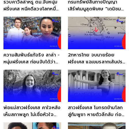
รวบคาวิลล่าหรู ตม.จับหนุ่ม
กรมทรัพย์สินทางปัญญา
ฝรั่งเศส หนีคดีลวงโลกหมื่น
เสิร์ฟเมนูสุดพิเศษ "เดนิชมะ
ล้าน ซุกเมืองไทย
ยงชิด" บนโต๊ะมิชลิน! ยก
ระดับ GI ไทย
ความสัมพันธ์แท้จริง ลาล่า -
2ทหารไทย จบนายร้อย
หนุ่มฝรั่งเศส ก่อนจับได้ว่ามี
ฝรั่งเศส แฉเขมรลากเส้นประ
สาวอื่น
เกาะกูด เคลมทะเลไทย
พ่อแม่สาวฝรั่งเศส คาใจหลัง
สาวฝรั่งเศส โบกรถข้ามโลก
เห็นสภาพลูก ไม่เชื่อหัวใจ
สู่กัมพูชา หายตัวลึกลับ ก่อน
วายที่เขมร
พบเป็นศพ