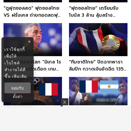
"ดูฟุตซอลสด" ฟุตซอลไทย
"ฟุตซอลไทย" เตรียมรับ
VS ฝรั่งเศส ถ่ายทอดสดฟุต
โบนัส 3 ล้าน ลุ้นสร้าง
ซอลทีมชาติไทย ดูฟุตซอล
ประวัติศาสตร์หน้าใหม่ ฟุต
วันนี้
ซอลโลก
×
เราใช้คุกกี้
เพื่อให้
ดราม่าฟุตซอลโลก "มิเกล โร
"ทีมชาติไทย" ปิดฉากพารา
เว็บไซต์
ดริโก" ไม่ทนซัดเดือด เกม
ลิมปิก กวาดเงินอัดฉีด 135
ทำงานได้ดี
อัปยศ อิหร่าน-ฝรั่งเศส
ล้าน
ขึ้น
เพิ่มเติม
ยอมรับ
ตั้งค่า
"ดูบอลสด" ฝรั่งเศส VS
"ดูบอลสด" ฝรั่งเศส VS
สเปน ถ่ายทอดสดบอล
อาร์เจนตินา ลิงก์ถ่ายทอด
โอลิมปิกวันนี้ ดูบอลโอลิมปิก
สดฟุตบอลโอลิมปิก 2024