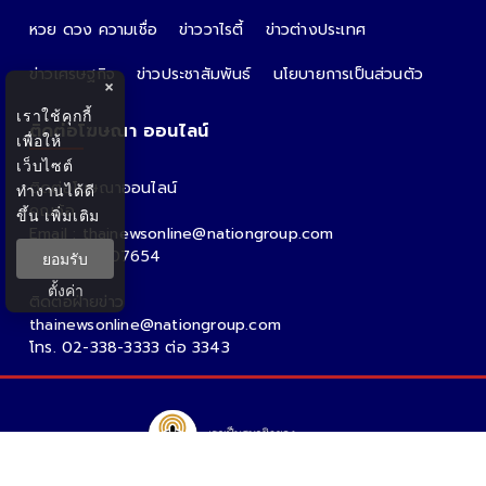
หวย ดวง ความเชื่อ
ข่าววาไรตี้
ข่าวต่างประเทศ
ข่าวเศรษฐกิจ
ข่าวประชาสัมพันธ์
นโยบายการเป็นส่วนตัว
×
เราใช้คุกกี้
ติดต่อโฆษณา ออนไลน์
เพื่อให้
เว็บไซต์
ติดต่อโฆษณาออนไลน์
ทำงานได้ดี
คุณอ้อ
ขึ้น
เพิ่มเติม
Email : thainewsonline@nationgroup.com
Tel: 0814407654
ยอมรับ
ตั้งค่า
ติดต่อฝ่ายข่าว
thainewsonline@nationgroup.com
โทร. 02-338-3333 ต่อ 3343