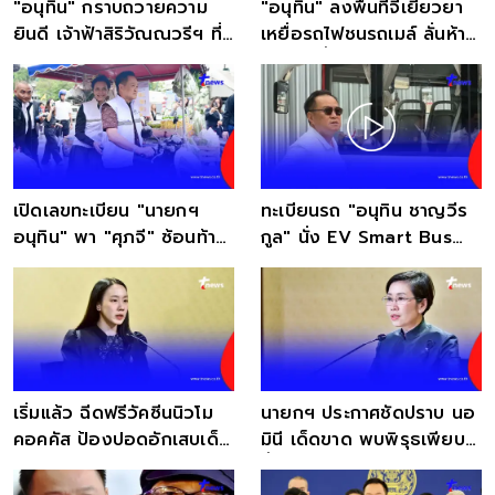
"อนุทิน" กราบถวายความ
"อนุทิน" ลงพื้นที่จี้เยียวยา
ยินดี เจ้าฟ้าสิริวัณณวรีฯ ที่
เหยื่อรถไฟชนรถเมล์ ลั่นห้าม
ฝรั่งเศส
เกิดเหตุซ้ำรอย
เปิดเลขทะเบียน "นายกฯ
ทะเบียนรถ "อนุทิน ชาญวีร
อนุทิน" พา "ศุภจี" ซ้อนท้าย
กูล" นั่ง EV Smart Bus
รถพุ่มพวง
ของ อบจ.ภูเก็ต
เริ่มแล้ว ฉีดฟรีวัคซีนนิวโม
นายกฯ ประกาศชัดปราบ นอ
คอคคัส ป้องปอดอักเสบเด็ก
มินี เด็ดขาด พบพิรุธเพียบ
ไทย
ย้ำไม่มีเคลียร์ทุกคดี