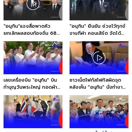
"อนุทิน"แจงสื่อพาดหัว
"อนุทิน" ยืนยัน ช่วงไว้ทุกข์
ยกเลิกผลสอบท้องถิ่น 68
งานกีฬา คอนเสิร์ต จัดได้
ทำคนตกอกตกใจกันหมด
ตามปกติ
เลขเครื่องบิน "อนุทิน" บิน
ชาวเน็ตโฟกัสโฟกัสผิดจุด
ทำบุญวันพระใหญ่ ทอดผ้าป่า
หลังเห็น "อนุทิน" นั่งทำงาน
วัดถ้ำเสือ
บนเครื่องบิน