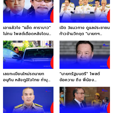
เอาแล้วไง "แอ๊ด คาราบาว"
เปิด 3แนวทาง ดูแลประชาชน
ไม่ทน โพสต์เดือดหลังโดน
ก้าวข้ามวิกฤต "นายกฯ
โยง "อนุทิน"
อนุทิน"ให้คำมั่น
เลขทะเบียนใหม่รถนายก
"นายกรัฐมนตรี" โพสต์
อนุทิน หลังภูมิใจไทย ทำบุญ
ข้อความ ถึง พี่น้อง
ก้าวสู่ปีที่ 18
ประชาชน ทุกคน ล่าสุดแล้ว