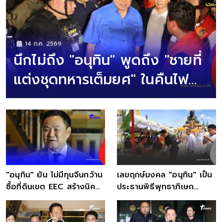
14 ก.ค. 2569
นึกไม่ถึง "อนุทิน" พูดถึง "ชายที่
แต่งชุดทหารเต็มยศ" ในคืนไฟ
ไหม้
"อนุทิน" ยัน ไม่มีทุนจีนกว้าน
เลขฤกษ์มงคล "อนุทิน" เป็น
ซื้อที่ดินเขต EEC สร้างนิคม
ประธานพิธีพุทธาภิเษก
เถื่อน
เหรียญหลวงพ่อทวด