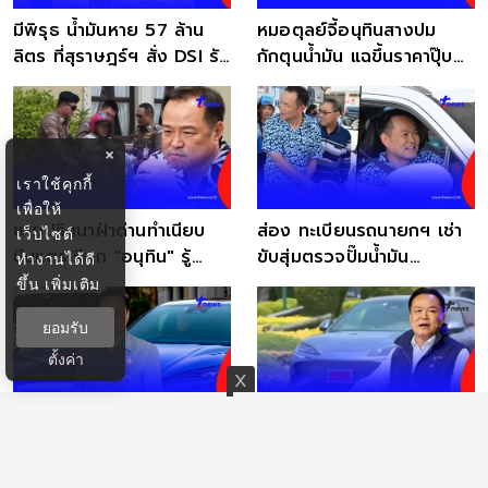
มีพิรุธ น้ำมันหาย 57 ล้าน
หมอตุลย์จี้อนุทินสางปม
ลิตร ที่สุราษฎร์ฯ สั่ง DSI รับ
กักตุนน้ำมัน แฉขึ้นราคาปุ๊บ
เป็นคดีพิเศษ
ของมีปั๊บ
×
เราใช้คุกกี้
เพื่อให้
ชายปริศนาฝ่าด่านทำเนียบ
ส่อง ทะเบียนรถนายกฯ เช่า
เว็บไซต์
บีบแตรเรียก "อนุทิน" รู้
ขับสุ่มตรวจปั๊มน้ำมัน
ทำงานได้ดี
ประวัติแล้วตกใจ
จ.นครพนม
ขึ้น
เพิ่มเติม
ยอมรับ
ตั้งค่า
เปิดทะเบียนรถไฟฟ้า "อนุทิน"
เปิดทะเบียนป้ายแดง อนุทิน
เปลี่ยนป้ายขาวแล้ว บังเอิญ
เปลี่ยนใช้ EV เข้าทำเนียบ
เกินไปไหม
ประหยัดน้ำมัน