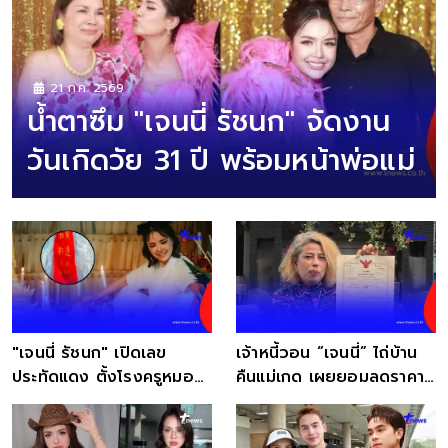
21 ก.ค. 2569
น้ำตาซึม "เจนนี่ รัชนก" จัดงาน
วันเกิดวัย 31 ปี พร้อมหน้าพ่อแม่
"เจนนี่ รัชนก" เปิดเลข
เจ้าหนี้วอน “เจนนี่” ไถ่บ้าน
ประทัดแดง ตั้งโรงครูหมอ
คืนแม่เกด เผยยอมลดราคา
โนรานาทีสุดท้าย
เหลือ 4.5 ล้าน