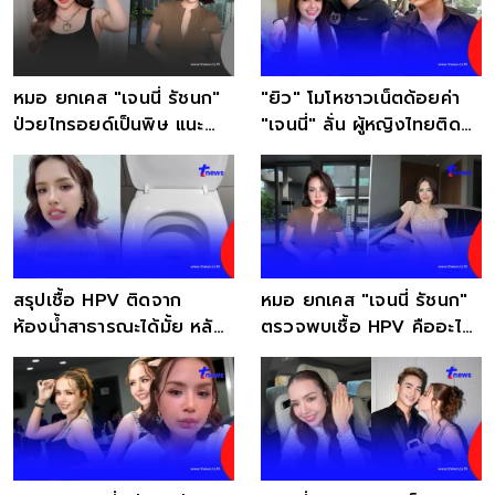
หมอ ยกเคส "เจนนี่ รัชนก"
"ยิว" โมโหชาวเน็ตด้อยค่า
ป่วยไทรอยด์เป็นพิษ แนะ
"เจนนี่" ลั่น ผู้หญิงไทยติด
อาการแบบนี้ควรรีบตรวจ
เป็นหมื่น
สรุปเชื้อ HPV ติดจาก
หมอ ยกเคส "เจนนี่ รัชนก"
ห้องน้ำสาธารณะได้มั้ย หลัง
ตรวจพบเชื้อ HPV คืออะไร
เจนนี่ ออกโรงเตือน
แนะวิธีลดความเสี่ยง