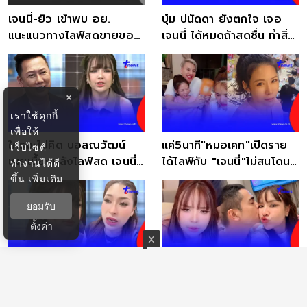
เจนนี่-ยิว เข้าพบ อย.
บุ๋ม ปนัดดา ยังตกใจ เจอ
แนะแนวทางไลฟ์สดขายของ
เจนนี่ ได้หมดถ้าสดชื่น ทำสิ่ง
ไม่หลอกลวงผู้บริโภค
นี้กลางไลฟ์สด
×
เราใช้คุกกี้
เพื่อให้
ใครจะไปคิด บอสณวัฒน์
แค่5นาที"หมอเคท"เปิดราย
เว็บไซต์
เผยเบื้องหลังไลฟ์สด เจนนี่
ได้ไลฟ์กับ "เจนนี่"ไม่สนโดนตี
ทำงานได้ดี
ได้หมดถ้าสดชื่น
กลับเพียบ
ขึ้น
เพิ่มเติม
ยอมรับ
ตั้งค่า
สรุปคุ้ม - ไม่คุ้ม เจ้าของ
เพจดังขอเตือน "เจนนี่"
แบรนด์ไลฟ์กับ เจนนี่ โดนยก
ตรงๆ ถ้าเกิดขึ้นจริง รับผิด
เลิกออร์เดอร์
ชอบไม่ไหวแน่