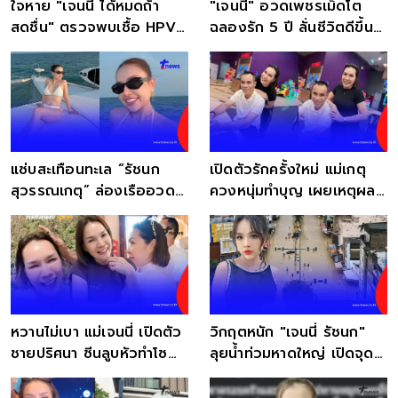
ใจหาย "เจนนี่ ได้หมดถ้า
"เจนนี่" อวดเพชรเม็ดโต
สดชื่น" ตรวจพบเชื้อ HPV
ฉลองรัก 5 ปี ลั่นชีวิตดีขึ้น
มานานกว่า 4 ปีแล้ว
เพราะสามี
แซ่บสะเทือนทะเล “รัชนก
เปิดตัวรักครั้งใหม่ แม่เกตุ
สุวรรณเกตุ” ล่องเรืออวด
ควงหนุ่มทำบุญ เผยเหตุผล
หุ่นคุณแม่ลูกสอง
สุดอบอุ่น
หวานไม่เบา แม่เจนนี่ เปิดตัว
วิกฤตหนัก "เจนนี่ รัชนก"
ชายปริศนา ซีนลูบหัวทำโซ
ลุยน้ำท่วมหาดใหญ่ เปิดจุด
เชียลฮือฮา
รับบริจาคด่วน