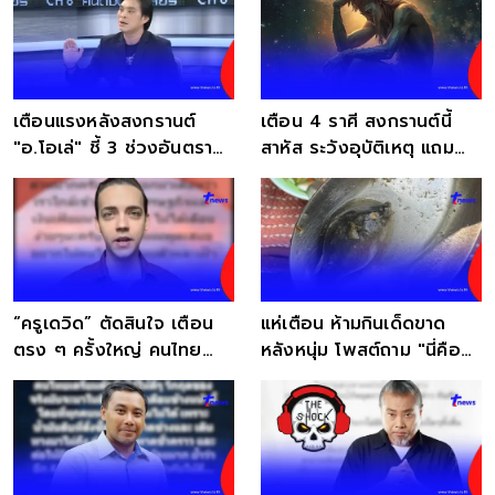
เตือนแรงหลังสงกรานต์
เตือน 4 ราศี สงกรานต์นี้
"อ.โอเล่" ชี้ 3 ช่วงอันตราย
สาหัส ระวังอุบัติเหตุ แถม
ใหญ่ปี 69
รายจ่ายเยอะ
“ครูเดวิด” ตัดสินใจ เตือน
แห่เตือน ห้ามกินเด็ดขาด
ตรง ๆ ครั้งใหญ่ คนไทย
หลังหนุ่ม โพสต์ถาม "นี่คือ
เตรียมตัว ได้เลย
ปลาอะไร"