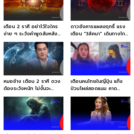
เตือน 2 ราศี อย่าไว้ใจใคร
ดาวอังคารแผลงฤทธิ์ แรง
ง่าย ๆ ระวังคำพูดลับหลัง
เตือน "3ลัคนา" เดินทางไกล
ศัตรูมาในคราบมิตร
ระวังให้ดี
หมอช้าง เตือน 2 ราศี ดวง
เตือนคนไทยในญี่ปุ่น แก๊ง
ต้องระวังหนัก ไม่งั้นจะ
ป่วนโผล่สอดแนม คาด
เสียใจภายหลัง
วางแผนก่อเหตุร้าย