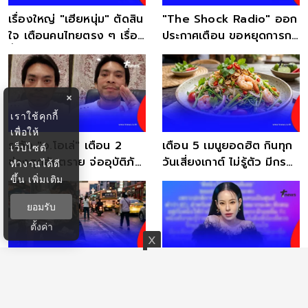
เรื่องใหญ่ "เฮียหนุ่ม" ตัดสิน
"The Shock Radio" ออก
ใจ เตือนคนไทยตรง ๆ เรื่อง
ประกาศเตือน ขอหยุดการก
น้ำมัน แล้ว
ระทำดังกล่าว ทันที
×
เราใช้คุกกี้
เพื่อให้
ระวัง "อ.โอเล่" เตือน 2
เตือน 5 เมนูยอดฮิต กินทุก
เว็บไซต์
ช่วงสุดอันตราย จ่ออุบัติภัย
วันเสี่ยงเกาต์ ไม่รู้ตัว มีกรด
ทำงานได้ดี
ใหญ่ 3 ครั้ง
ยูริกสูง
ขึ้น
เพิ่มเติม
ยอมรับ
ตั้งค่า
เตือน 2 ราศี สาหัสเงิน
หนิง ปณิตา ฟาดเดือด แฉ
ขาดมือ รายจ่ายเยอะชักหน้า
พฤติกรรมคนชอบอ้างสนิท
ไม่ถึงหลัง
ให้โอกาสครั้งสุดท้าย