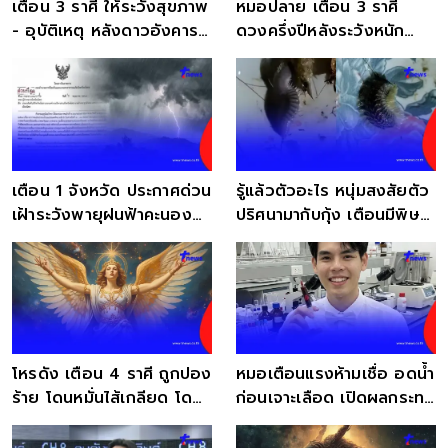
เตือน 3 ราศี ให้ระวังสุขภาพ
หมอปลาย เตือน 3 ราศี
- อุบัติเหตุ หลังดาวอังคาร
ดวงครึ่งปีหลังระวังหนัก
ย้าย
อย่าใช้ชีวิตประมาท
เตือน 1 จังหวัด ประกาศด่วน
รู้แล้วตัวอะไร หนุ่มสงสัยตัว
เฝ้าระวังพายุฝนฟ้าคะนอง
ปริศนามากับกุ้ง เตือนมีพิษ
วันที่ 7 – 10 พ.ค. 69
ห้ามจับ
โหรดัง เตือน 4 ราศี ถูกปอง
หมอเตือนแรงห้ามเชื่อ อดน้ำ
ร้าย โดนหมั่นไส้เกลียด โดย
ก่อนเจาะเลือด เปิดผลกระทบ
ไม่ได้ตั้งใจ
ที่ตามมา