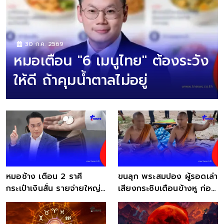
30 ก.ค. 2569
หมอเตือน "6 เมนูไทย" ต้องระวัง
ให้ดี ถ้าคุมน้ำตาลไม่อยู่
หมอช้าง เตือน 2 ราศี
ขนลุก พระสมปอง ผู้รอดเล่า
กระเป๋าเงินสั่น รายจ่ายใหญ่
เสียงกระซิบเตือนข้างหู ก่อน
ไม่คาดคิดจะเข้ามา
ขบวนโดนชน