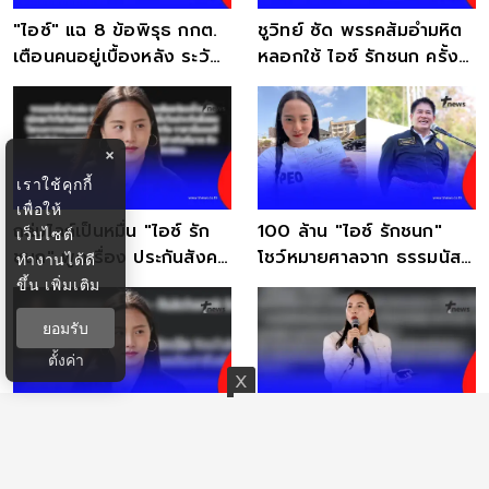
"ไอซ์" แฉ 8 ข้อพิรุธ กกต.
ชูวิทย์ ซัด พรรคส้มอำมหิต
เตือนคนอยู่เบื้องหลัง ระวัง
หลอกใช้ ไอซ์ รักชนก ครั้ง
จะไม่มีเงาหัว
แล้วครั้งเล่า
×
เราใช้คุกกี้
เพื่อให้
ถล่มไลก์เป็นหมื่น "ไอซ์ รัก
100 ล้าน "ไอซ์ รักชนก"
เว็บไซต์
ชนก" พูดเรื่อง ประกันสังคม
โชว์หมายศาลจาก ธรรมนัส
ทำงานได้ดี
ตรง ๆ ล่าสุด
ฟาดประโยคเด็ดสะเทือน
ขึ้น
เพิ่มเติม
ยอมรับ
ตั้งค่า
"ไอซ์ รักชนก" พูดตรง ๆ
"ไอซ์ รักชนก" โพสต์ภาพ
เรื่อง "ถนนพระราม2" ไม่
เด็ด ก่อนลั่นถึง ประกันสังคม
แปลกใจ ทำคนไลก์สนั่น
แบบตรง ๆ แล้ว