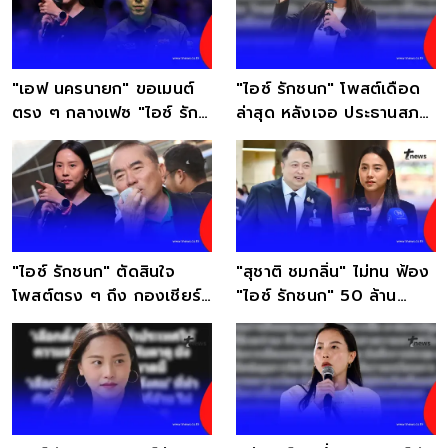
"เอฟ นครนายก" ขอเมนต์
"ไอซ์ รักชนก" โพสต์เดือด
ตรง ๆ กลางเฟซ "ไอซ์ รัก
ล่าสุด หลังเจอ ประธานสภา
ชนก" ล่าสุดแล้ว
ปิดประชุมหนี
"ไอซ์ รักชนก" ตัดสินใจ
"สุชาติ ชมกลิ่น" ไม่ทน ฟ้อง
โพสต์ตรง ๆ ถึง กองเชียร์
"ไอซ์ รักชนก" 50 ล้าน
"หมอวรงค์" แล้ว
พร้อมดอกเบี้ย