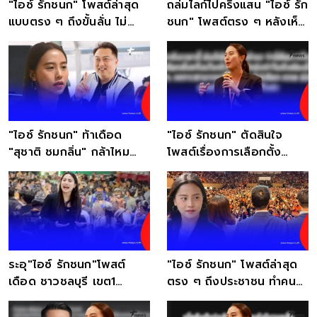
"ไอซ์ รักชนก" โพสต์ล่าสุด
ถล่มไลก์ไปครึ่งแสน "ไอซ์ รัก
แบบตรง ๆ ถึงขั้นลั่น ไม่
ชนก" โพสต์ตรง ๆ หลังเห็น
อยากจะจินตนาการ
ผลเลือกตั้ง
"ไอซ์ รักชนก" ท้าเดือด
"ไอซ์ รักชนก" ตัดสินใจ
"สุชาติ ชมกลิ่น" กล้าไหม
โพสต์เรื่องการเลือกตั้ง
กระหน่ำแชร์สนั่น
ล่าสุด แบบตรง ๆ
ระอุ"ไอซ์ รักชนก"โพสต์
"ไอซ์ รักชนก" โพสต์ล่าสุด
เดือด ชาวชลบุรี เขต1
ตรง ๆ ถึงประชาชน ทำคน
กดดัน กกต.นับคะแนนใหม่
ไลก์นับแสน