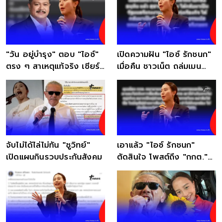
"วัน อยู่บำรุง" ตอบ "ไอซ์"
เปิดความฝัน "ไอซ์ รักชนก"
ตรง ๆ สาเหตุแท้จริง เชียร์
เมื่อคืน ชาวเน็ต ถล่มเมน
สุชาติ ชมกลิ่น
ต์เฟซแทบแตก
จับไม่ได้ไล่ไม่ทัน "ชูวิทย์"
เอาแล้ว "ไอซ์ รักชนก"
เปิดแผนกินรวบประกันสังคม
ตัดสินใจ โพสต์ถึง "กกต."
ตรง ๆ แบบไม่ต้องอ้อม