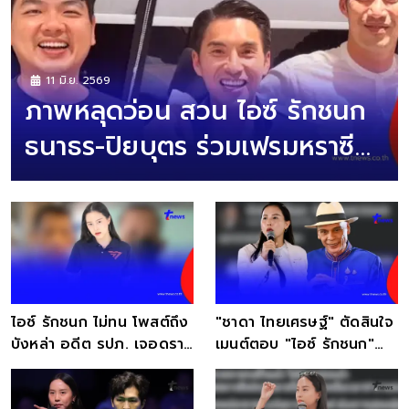
11 มิ.ย. 2569
ภาพหลุดว่อน สวน ไอซ์ รักชนก
ธนาธร-ปิยบุตร ร่วมเฟรมหราซีอี
โอ Plan.B
ไอซ์ รักชนก ไม่ทน โพสต์ถึง
"ชาดา ไทยเศรษฐ์" ตัดสินใจ
บังหล่า อดีต รปภ. เจอดราม่
เมนต์ตอบ "ไอซ์ รักชนก"
าหนักจนตกงาน
กลางเฟซบุ๊ก