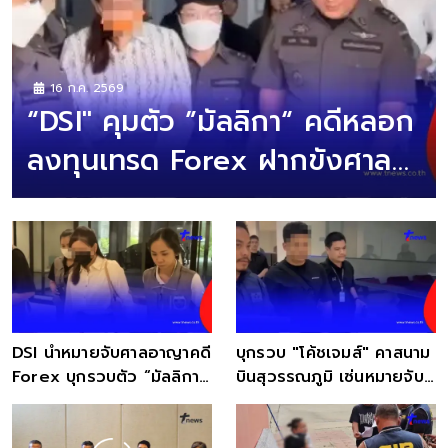
16 ก.ค. 2569
“DSI" คุมตัว ”มัลลิกา“ คดีหลอก
ลงทุนเทรด Forex ฝากขังศาล
อาญารัชดาภิเษก
DSI นำหมายจับศาลอาญาคดี
บุกรวบ "โค้ชเจมส์" คาสนาม
Forex บุกรวบตัว “มัลลิกา
บินสุวรรณภูมิ เซ่นหมายจับ
ผู้บริหารบริษัท QRS“
คดี Forex ล่าสุดคุมตัวเค้น
สอบเครียด!