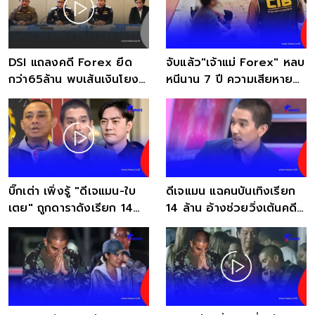
DSI แถลงคดี Forex ยึด
จับแล้ว"เจ้าแม่ Forex" หลบ
กว่า65ล้าน พบเส้นเงินโยง
หนีนาน 7 ปี ความเสียหาย
ภาวุธ-ฟิล์ม รัฐภูมิ
รวมกว่า 100 ล้าน
บิ๊กเต่า เพิ่งรู้ "ดีเจแมน-ใบ
ดีเจแมน แฉคนบันเทิงเรียก
เตย" ถูกดาราดังเรียก 14
14 ล้าน อ้างช่วยวิ่งเต้นคดี
ล้าน จ่อเรียกเข้าพบ
เจ็บใจตอนนี้ยังลอยนวล