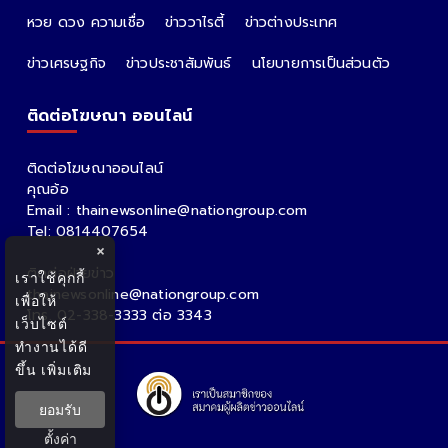
หวย ดวง ความเชื่อ
ข่าววาไรตี้
ข่าวต่างประเทศ
ข่าวเศรษฐกิจ
ข่าวประชาสัมพันธ์
นโยบายการเป็นส่วนตัว
ติดต่อโฆษณา ออนไลน์
ติดต่อโฆษณาออนไลน์
คุณอ้อ
Email : thainewsonline@nationgroup.com
Tel: 0814407654
×
ติดต่อฝ่ายข่าว
เราใช้คุกกี้
thainewsonline@nationgroup.com
เพื่อให้
โทร. 02-338-3333 ต่อ 3343
เว็บไซต์
ทำงานได้ดี
ขึ้น
เพิ่มเติม
ยอมรับ
ตั้งค่า