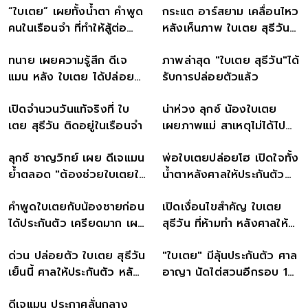
“ใบเตย” เผยทั้งน้ำตา คำพูด
กระแต อาร์สยาม เคลื่อนไหว
คนในเรือนจำ ที่ทำให้สู้ต่อ
หลังเห็นภาพ ใบเตย สุธีวัน
หลังเหมือนตายทั้งเป็น
กอดแม่-ลูกสาว
ทนาย เผยความรู้สึก ดีเจ
ภาพล่าสุด "ใบเตย สุธีวัน"ได้
แมน หลัง ใบเตย ได้ปล่อย
รับการปล่อยตัวแล้ว
ตัว เล็งยื่นประกันตัวเร็วๆนี้
เปิดจำนวนวันแท้จริงที่ ใบ
น่าห่วง ลุกซ์ น้องใบเตย
เตย สุธีวัน ติดอยู่ในเรือนจำ
เผยภาพแม่ สาเหตุไม่ได้ไป
ศาลด้วยกัน
ลุกซ์ ชาญวิทย์ เผย ดีเจแมน
พ่อใบเตยปล่อยโฮ เปิดใจทั้ง
ย้ำตลอด "ต้องช่วยใบเตยให้
น้ำตาหลังศาลให้ประกันตัว
เต็มที่"
ลูกสาว
คำพูดใบเตยกับน้องชายก่อน
เปิดเงื่อนไขสำคัญ ใบเตย
ได้ประกันตัว เครียดมาก เผย
สุธีวัน ที่ห้ามทำ หลังศาลให้
เรื่องที่ห่วงที่สุด
ปล่อยตัวชั่วคราว
ด่วน ปล่อยตัว ใบเตย สุธีวัน
"ใบเตย" มีลุ้นประกันตัว ศาล
เย็นนี้ ศาลให้ประกันตัว หลัก
อาญา นัดไต่สวนอีกรอบ 15
ทรัพย์ 5 ล้าน ติดกำไลEM
พ.ย. 66
ดีเจแมน ประกาศลั่นกลาง