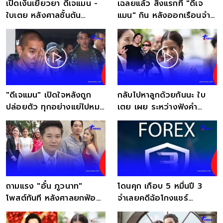
เปิดเงินเยียวยา ดีเจแมน -
เฉลยแล้ว สิ่งแรกที่ "ดีเจ
ใบเตย หลังศาลชั้นต้น
แมน" กิน หลังออกเรือนจำ
ยกฟ้อง ติดคุกฟรี
พิธีรับขวัญตามความเชื่อ
คดีForex-3D
"ดีเจแมน" เปิดใจหลังถูก
กลับไปหาลูกด้วยกันนะ ใบ
ปล่อยตัว ทุกอย่างแย่ไปหมด
เตย เผย ระหว่างฟังคำ
แล้ว ตอบจะฟ้องกลับหรือไม่
พิพากษา ดีเจแมนร้องไห้
ตลอดเวลา
ถามแรง "อั๋น ภูวนาท"
โดนคุก เกือบ 5 หมื่นปี 3
โพสต์ทันที หลังศาลยกฟ้อง
จำเลยคดีฉ้อโกงแชร์
"ดีเจแมน-ใบเตย" คดี
Forex-3D ชดใช้ผู้เสียหาย
Forex-3D
2,478 ล้าน