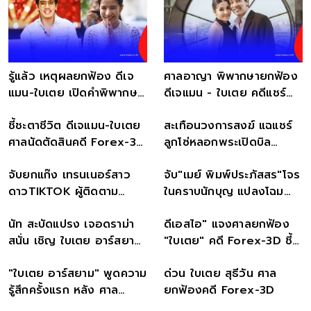
รู้แล้ว เหตุผลยกฟ้อง ดีเจ
ศาลอาญา พิพากษายกฟ้อง
แมน-ใบเตย เปิดคำพิพากษา
ดีเจแมน - ใบเตย คดีแชร์
ไม่ผิดคดี Forex-3D
Forex-3D
ชี้ชะตาชีวิต ดีเจแมน-ใบเตย
สะเทือนวงการสงฆ์ แฉแชร์
ศาลนัดตัดสินคดี Forex-3D
ลูกโซ่หลอกพระเปิดบิล
พรุ่งนี้
300,000 ระบาดทั่วอีสาน
จับยกแก๊ง เทรนเนอร์สาว
จับ"เมย์ พิมพ์ประภัสสร"โจร
ดาวTIKTOK ผู้ติดตาม
ในคราบนักบุญ แปลงโฉม
กว่า1ล้าน ยึดทรัพย์-รถหรู
ตบตาหนี
นัท สะบัดแปรง เจอดราม่า
ดีเอสไอ" แจงศาลยกฟ้อง
สนั่น เชิญ ใบเตย อาร์สยาม
"ใบเตย" คดี Forex-3D ชี้
ออกรายการ ชาวเน็ตถาม
คนละคดีกับที่สอบสวน
"ใบเตย อาร์สยาม" พูดความ
ด่วน ใบเตย สุธีวัน ศาล
เดือด
รู้สึกครั้งแรก หลัง ศาล
ยกฟ้องคดี Forex-3D
ยกฟ้อง คดี forex-3d