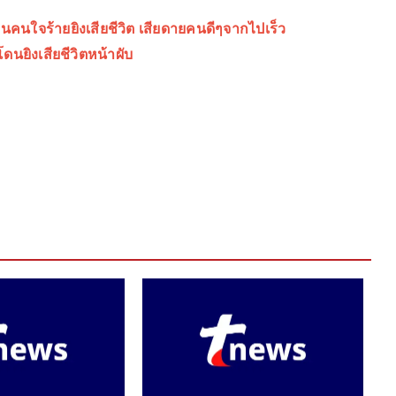
คนใจร้ายยิงเสียชีวิต เสียดายคนดีๆจากไปเร็ว
โดนยิงเสียชีวิตหน้าผับ