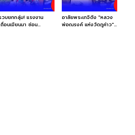
รวบยกกลุ่ม! แรงงาน
อาลัยพระเกจิดัง "หลวง
เถื่อนเมียนมา ซ่อน
พ่อณรงค์ แห่งวัดภูค่าว"
ตัวกลางป่าเกริงกระเวีย
ละสังขารอย่างสงบ