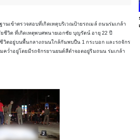
ักฐานเข้าตรวจสอบที่เกิดเหตุบริเวณป้ายรถเมล์ ถนนร่มเกล้า
ียชีวิต ที่เกิดเหตุพบศพนายเอกชัย บุญรัตน์ อายุ 22 ปี
สียชีวิตอยู่บนพื้นกลางถนนใกล้กันพบปืน 1 กระบอก และรถจักร
ล้มคว่ำอยู่โดยมีรถจักรยานยนต์สีดำจอดอยู่ริมถนน ร่มเกล้า