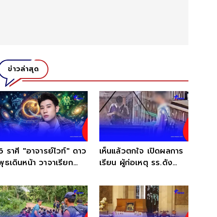
ข่าวล่าสุด
6 ราศี "อาจารย์ไวท์" ดาว
เห็นแล้วตกใจ เปิดผลการ
พุธเดินหน้า วาจาเรียก
เรียน ผู้ก่อเหตุ รร.ดัง
ทรัพย์ ปากพารวยฉับพลัน
ช่วงชั้น ม.2