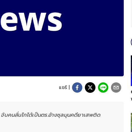
แชร์ |
 จับคนลั่นไกได้เป็นตร.อ้างชุลมุนคดียาเสพติด