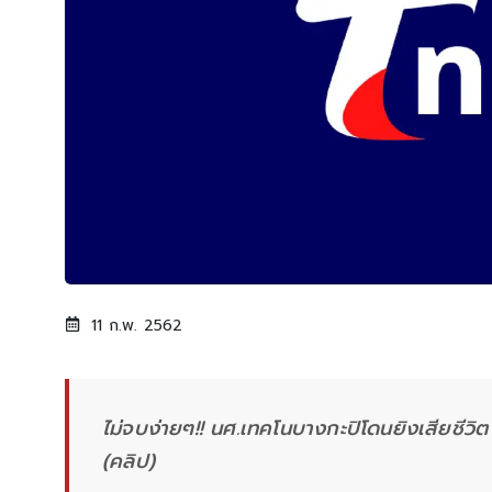
11 ก.พ. 2562
ไม่จบง่ายๆ!! นศ.เทคโนบางกะปิโดนยิงเสียชีวิต
(คลิป)