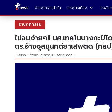
ข่าวพระราชสำนัก
ข่าวการเมือง
ข่าวสัง
อาชญากรรม
ไม่จบง่ายๆ!! นศ.เทคโนบางกะปิโดน
ตร.อ้างชุลมุนคดียาเสพติด (คลิป
หน้าแรก
ข่าวอาชญากรรม
อาชญากรรม