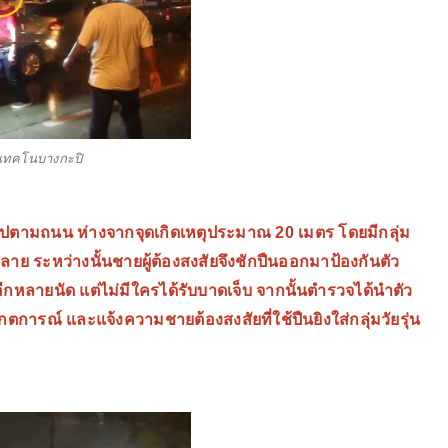
ยเทคโนบางกะปิ
นไปตามถนน ห่างจากจุดเกิดเหตุประมาณ 20 เมตร โดยมีกลุ่ม
าย ระหว่างนั้นชายผู้ต้องสงสัยจึงชักปืนออกมาป้องกันตัว
บตัวอีกหลายนัด แต่ไม่มีใครได้รับบาดเจ็บ จากนั้นตำรวจได้นำตัว
เกตการณ์ และแจ้งความชายต้องสงสัยที่ใช้ปืนยิงใส่กลุ่มวัยรุ่น