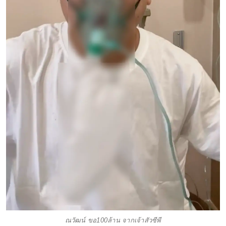
ณวัฒน์ ขอ100ล้าน จากเจ้าสัวซีพี