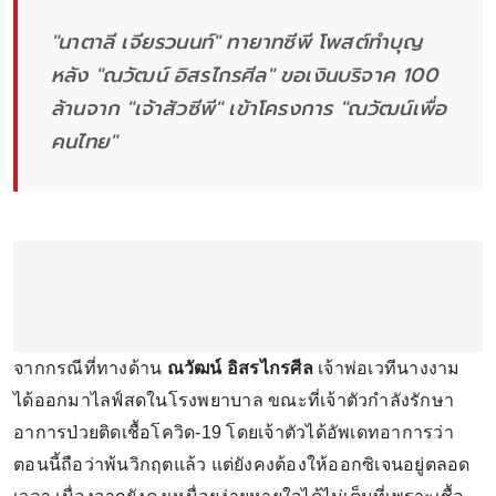
"นาตาลี เจียรวนนท์" ทายาทซีพี โพสต์ทำบุญ
หลัง "ณวัฒน์ อิสรไกรศีล" ขอเงินบริจาค 100
ล้านจาก "เจ้าสัวซีพี" เข้าโครงการ "ณวัฒน์เพื่อ
คนไทย"
จากกรณีที่ทางด้าน
ณวัฒน์ อิสรไกรศีล
เจ้าพ่อเวทีนางงาม
ได้ออกมาไลฟ์สดในโรงพยาบาล ขณะที่เจ้าตัวกำลังรักษา
อาการป่วยติดเชื้อโควิด-19 โดยเจ้าตัวได้อัพเดทอาการว่า
ตอนนี้ถือว่าพ้นวิกฤตแล้ว แต่ยังคงต้องให้ออกซิเจนอยู่ตลอด