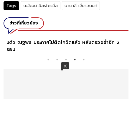
Tags
ณวัฒน์ อิสรไกรศีล
นาตาลี เจียรวนนท์
ข่าวที่เกี่ยวข้อง
2
เอ ไชยา อวยพรวันเกิดลูกชาย น้องแชมป์ ในฐานะพ่อ
หลังปิดบังเรื่องครอบครัวมานานถึง20ปี