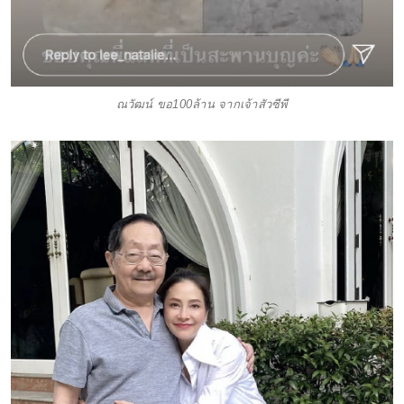
ณวัฒน์ ขอ100ล้าน จากเจ้าสัวซีพี