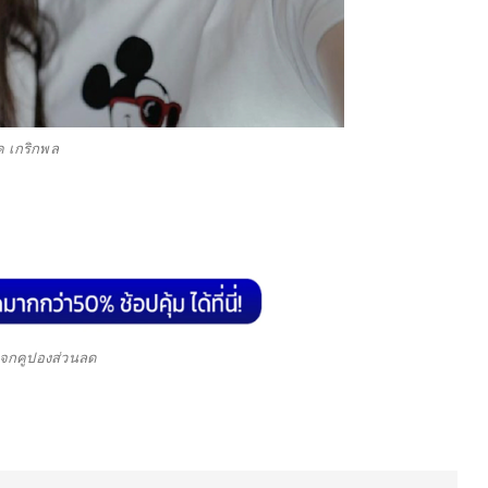
ค เกริกพล
จกคูปองส่วนลด