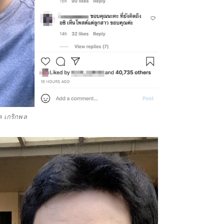
ค เกริกพล