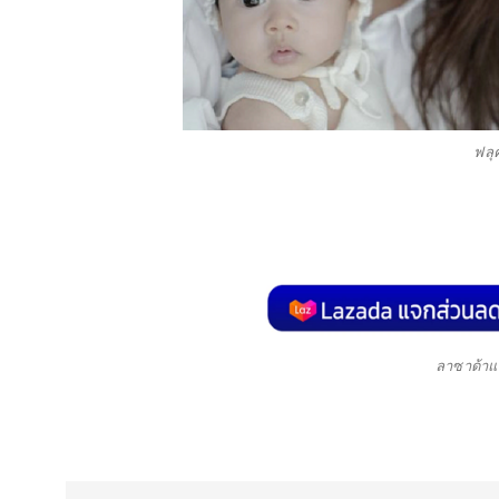
ฟลุ
ลาซาด้าแ