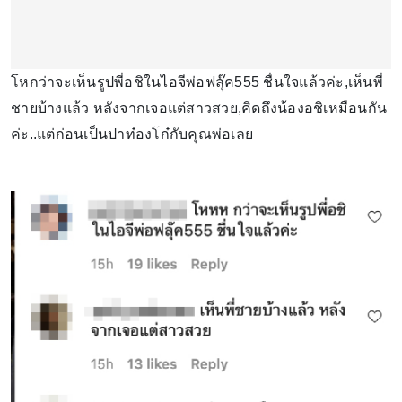
โหกว่าจะเห็นรูปพี่อชิในไอจีพ่อฟลุ๊ค555 ชื่นใจแล้วค่ะ,เห็นพี่
ชายบ้างแล้ว หลังจากเจอแต่สาวสวย,คิดถึงน้องอชิเหมือนกัน
ค่ะ..แต่ก่อนเป็นปาท๋องโก๋กับคุณพ่อเลย