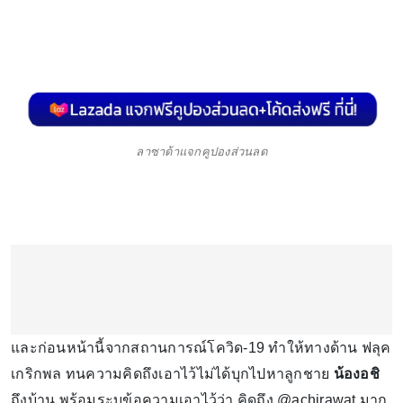
ลาซาด้าแจกคูปองส่วนลด
และก่อนหน้านี้จากสถานการณ์โควิด-19 ทำให้ทางด้าน ฟลุค
เกริกพล ทนความคิดถึงเอาไว้ไม่ได้บุกไปหาลูกชาย
น้องอชิ
ถึงบ้าน พร้อมระบุข้อความเอาไว้ว่า คิดถึง @achirawat มาก