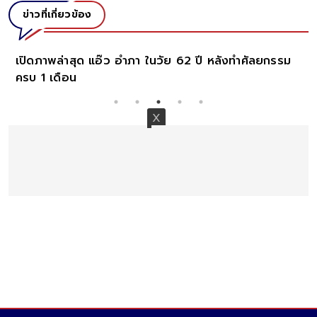
ข่าวที่เกี่ยวข้อง
เปิดภาพล่าสุด แอ๊ว อำภา ในวัย 62 ปี หลังทำศัลยกรรม
ครบ 1 เดือน