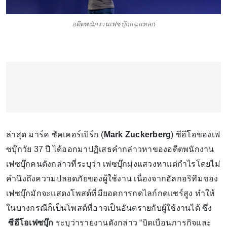
อดีตพนักงานเฟซบุ๊กแฉแหลก
ล่าสุด มาร์ค ซัคเคอร์เบิร์ก (
Mark Zuckerberg
) ซีอีโอของเฟ
ซบุ๊กวัย 37 ปี ได้ออกมาปฏิเสธคำกล่าวหาของอดีตพนักงาน
เฟซบุ๊กคนดังกล่าวที่ระบุว่า เฟซบุ๊กมุ่งแสวงหาแต่กำไรโดยไม่
คำนึงถึงความปลอดภัยของผู้ใช้งาน เนื่องจากอัลกอริทึมของ
เฟซบุ๊กมักจะแสดงโพสต์ที่มียอดการกดไลก์กดแชร์สูง ทำให้
ในบางกรณีก็เป็นโพสต์ที่อาจเป็นอันตรายกับผู้ใช้งานได้ ซึ่ง
ซีอีโอเฟซบุ๊ก
ระบุว่ารายงานดังกล่าว “บิดเบือนภารกิจและ