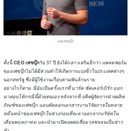
แฉเฟซบุ๊ก
ทั้งนี้
CEO เฟซบุ๊ก
วัย 37 ปี ยังได้กล่าวเสริมอีกว่า แพลทฟอร์ม
ของเฟซบุ๊กไม่ได้มีส่วนทำให้เกิดการแบ่งขั้วในประเทศต่างๆ
นอกสหรัฐ ซึ่งมีผู้ใช้งานเกือบสามพันล้านราย
อย่างไรก็ตาม
นี่นับเป็นครั้งแรกที่ มาร์ค ซัคเคอร์เบิร์ก ออก
มาตอบโต้กรณีนี้ด้วยตนเอง
หลังจากที่ อดีตผู้จัดการฝ่ายผลิต
ภัณฑ์ของเฟซบุ๊ก
แอบคัดลอกเอกสารงานวิจัยภายในหลาย
หมื่นหน้าของเฟซบุ๊กในช่วงก่อนที่จะลาออกจากบริษัทใน
เดือนพฤษภาคม และนำมาเปิดเผยต่อสื่อมวลชนจนเป็นข่าว
ดัง