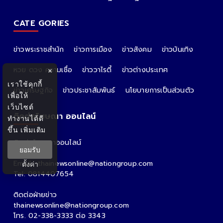
CATE GORIES
ข่าวพระราชสำนัก
ข่าวการเมือง
ข่าวสังคม
ข่าวบันเทิง
หวย ดวง ความเชื่อ
ข่าววาไรตี้
ข่าวต่างประเทศ
×
เราใช้คุกกี้
ข่าวเศรษฐกิจ
ข่าวประชาสัมพันธ์
นโยบายการเป็นส่วนตัว
เพื่อให้
เว็บไซต์
ติดต่อโฆษณา ออนไลน์
ทำงานได้ดี
ขึ้น
เพิ่มเติม
ติดต่อโฆษณาออนไลน์
ยอมรับ
คุณอ้อ
Email : thainewsonline@nationgroup.com
ตั้งค่า
Tel: 0814407654
ติดต่อฝ่ายข่าว
thainewsonline@nationgroup.com
โทร. 02-338-3333 ต่อ 3343