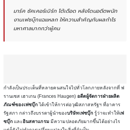
มาร์ค ซัคเคอร์เบิร์ก โต้เดือด หลังโดนอดีตพนัก
งานเฟซบุ๊กแฉแหลก ให้ความสำคัญกับผลกำไร
มหาศาลมากกว่าผู้คน
กำลังเป็นประเด็นที่หลายคนสนใจไปทั่วโลกภายหลังจากที่ ฟ
รานเซส เฮาเกน (Frances Haugen)
อดีตผู้จัดการฝ่ายผลิต
ภัณฑ์ของเฟซบุ๊ก
ได้เข้าให้การต่อวุฒิสภาสหรัฐฯ ที่อาคาร
รัฐสภา กล่าวถึงบรรดาผู้นำของ
บริษัทเฟซบุ๊ก
รู้ว่าจะทำให้
เฟ
ซบุ๊ก
และ
อินสตาแกรม
มีความปลอดภัยมากขึ้นได้อย่างไร
แต่ก็ยังไม่ทำการเปลี่ยนแปลงในสิ่งที่จำเป็น