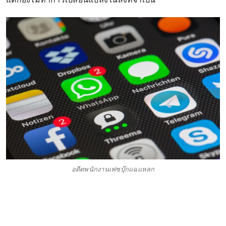
อดีตพนักงานเฟซบุ๊กแฉแหลก