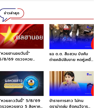
ข่าวล่าสุด
"หวยฮานอยวันนี้"
แฉ ด.ต. สืบสวน บังคับ
5/8/69 ตรวจหวย
ถ่ายคลิปลับขาย หดหู่เหยื่อ
ฮานอย วันนี้ออกอะไร
อายุน้อยสุด 4 ขวบ
เช็กสดที่นี่
"หวยลาววันนี้" 5/8/69
ข้าราชการสาว ไม่ทน
ตรวจหวยลาว 5 สิงหาคม
ดราม่าถล่ม ซัดคนวิจารณ์