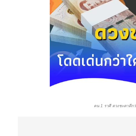
คน 1 ราศี ดวงชะตาดีกว่า