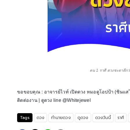
คน 1 ราศี ดวงชะตาดีกว่า
ขอขอบคุณ : อาจารย์ไวท์ เปิดดวง หมอดูโอปป้า (ซินแสไ
ติดต่องาน | ดูดวง line @Whitejewel
Tags
ดวง
ทำนายดวง
ดูดวง
ดวงวันนี้
ราศี