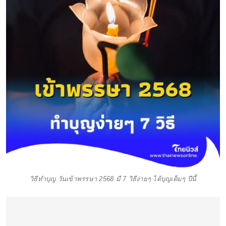
วิธีทำบุญ วันเข้าพรรษา 2568 มี 7 วิธีง่ายๆ ได้บุญเต็มๆ ปีนี้