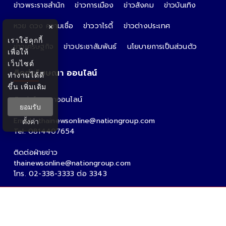
ข่าวพระราชสำนัก
ข่าวการเมือง
ข่าวสังคม
ข่าวบันเทิง
หวย ดวง ความเชื่อ
ข่าววาไรตี้
ข่าวต่างประเทศ
×
เราใช้คุกกี้
ข่าวเศรษฐกิจ
ข่าวประชาสัมพันธ์
นโยบายการเป็นส่วนตัว
เพื่อให้
เว็บไซต์
ติดต่อโฆษณา ออนไลน์
ทำงานได้ดี
ขึ้น
เพิ่มเติม
ติดต่อโฆษณาออนไลน์
ยอมรับ
คุณอ้อ
Email : thainewsonline@nationgroup.com
ตั้งค่า
Tel: 0814407654
ติดต่อฝ่ายข่าว
thainewsonline@nationgroup.com
โทร. 02-338-3333 ต่อ 3343