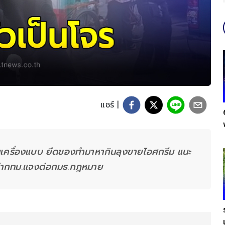
แชร์ |
รในเครื่องแบบ ยึดของทำมาหากินลุงขายไอศกรีม แนะ
ผู้ว่ากทม.แจงต่อกมธ.กฎหมาย