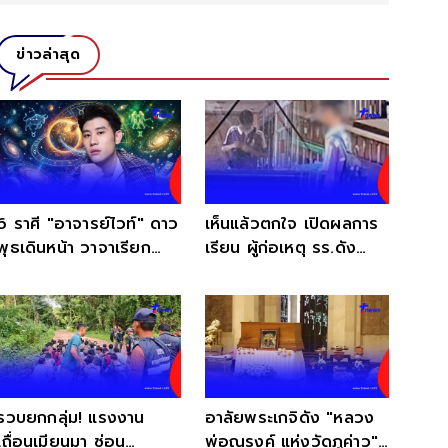
ข่าวล่าสุด
6 ราศี "อาจารย์ไวท์" ดาว
เห็นแล้วตกใจ เปิดผลการ
พุธเดินหน้า วาจาเรียก
เรียน ผู้ก่อเหตุ รร.ดัง
ทรัพย์ ปากพารวยฉับพลัน
ช่วงชั้น ม.2
รวบยกกลุ่ม! แรงงาน
อาลัยพระเกจิดัง "หลวง
เถื่อนเมียนมา ซ่อน
พ่อณรงค์ แห่งวัดภูค่าว"