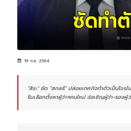
19 ก.ย. 2564
"สิระ" ซัด "สกลธี" ปล่อยเทศกิจทำตัวเป็นโจ
รีบเลือกตั้งหาผู้ว่าฯคนใหม่ จ่อเชิญผู้ว่า-รอง