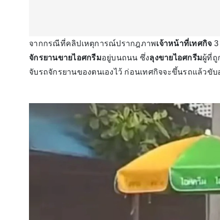
จากกรณีที่คลิปเหตุการณ์ปรากฎภาพ
เจ้าหน้าที่เทศกิจ
3 
จักรยานขายไอศกรีม
อยู่บนถนน ซึ่ง
ลุงขายไอศกรีม
ผู้ท
จับรถจักรยานของตนเองไว้ ก่อนเทศกิจจะขึ้นรถแล้วขั