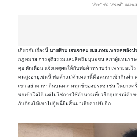
"สิระ" ซัด "สกลธี" ปล่อย
เกี่ยวกับเรื่องนี้
นายสิระ เจนจาคะ ส.ส.กทม.พรรคพลังปร
กฎหมาย การยุติธรรมและสิทธิมนุษยชน สภาผู้แทนราษฎร 
คุย ตักเตือน แจ้งเหตุผลให้กับพ่อค้าทราบว่า เพราะอะไ
คนสูงอายุเช่นนี้ พ่อค้าแม่ค้าเหล่านี้คือคนหาเช้ากินค่ำ
เขา อย่ามาหากินบนความทุกข์ของประชาชน ในบางครั้งสา
พอเข้าใจได้ แต่ไม่ใช่การใช้อำนาจเที่ยวยึดอุปกรณ์ค้าข
กับต้องให้เขาไปกู้หนี้ยืมสิ้นมาเสียค่าปรับอีก