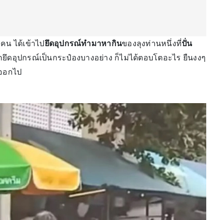
คน ได้เข้าไป
ยึดอุปกรณ์ทำมาหากิน
ของลุงท่านหนึ่งที่
ปั่น
ี่ถูกยึดอุปกรณ์เป็นกระป๋องบางอย่าง ก็ไม่ได้ตอบโตอะไร ยืนงงๆ
บออกไป