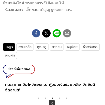
บ้านหลังใหม่ พระอาจารย์โต้งมอบให้
-
น้องแตงกวาเด็กยอดกตัญญู ฐานะยากจน
Tags
ช่วยเหลือ
คุณครู
ยากจน
หนูน้อย
ชีวิตรันทด
ขายผัก
ข่าวที่เกี่ยวข้อง
ยกมือไหว้ขอบคุณ ผู้มอบเงินช่วยเหลือ วัดยินดี
ครูสังเกตน
ห้
สงสาร