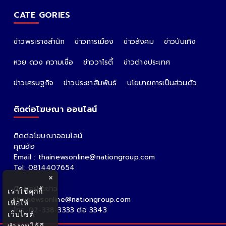
CATE GORIES
ข่าวพระราชสำนัก
ข่าวการเมือง
ข่าวสังคม
ข่าวบันเทิง
หวย ดวง ความเชื่อ
ข่าววาไรตี้
ข่าวต่างประเทศ
ข่าวเศรษฐกิจ
ข่าวประชาสัมพันธ์
นโยบายการเป็นส่วนตัว
ติดต่อโฆษณา ออนไลน์
ติดต่อโฆษณาออนไลน์
คุณอ้อ
Email : thainewsonline@nationgroup.com
Tel: 0814407654
×
ติดต่อฝ่ายข่าว
เราใช้คุกกี้
thainewsonline@nationgroup.com
เพื่อให้
โทร. 02-338-3333 ต่อ 3343
เว็บไซต์
ทำงานได้ดี