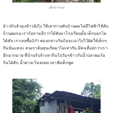
เด็กยากจน
อ้าว!!!แล้วหุงข้าวยังไง ใช้เตาถ่านคับบ้านผมไม่มีไฟฟ้าใช้คับ
บ้านผมจน เราก้อถามอีกว่าได้ตังมาโรงเรียนมั้ย เด็กบอกไม่
ได้คับ เราเลยซื้อ2กำ ตอนกลางวันก้อจะเอาไปไว้ผัดให้เด็กๆ
กินนั่นแหละ คนเราต้นทุนเกิดมาไม่เท่ากัน มีคนที่แย่กว่าเรา
อีกมากมาย ที่บ้านรับจ้างหากินไปวันๆข้าวกับน้ำปลาผมก้อ
กินได้คับ น้ำตาจะไหลเลยเวลาฟังเด็กพูด