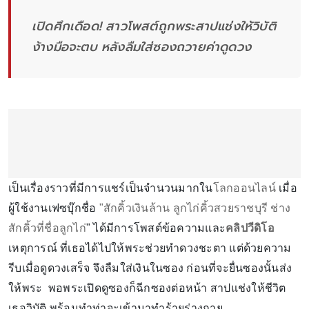
เปิดศึกเดือด! สาวโพสต์ถูกพระสาปแช่งให้วิบัติ
ง้างมือจะตบ หลังลืมใส่ซองถวายค่าดูดวง
เป็นเรื่องราวที่มีการแชร์เป็นจำนวนมากใน
โลกออนไลน์
เมื่อ
ผู้ใช้งานเฟซบุ๊กชื่อ
"สักคิ้วเงินล้าน ลูกไก่คิ้วสวยราชบุรี ช่าง
สักคิ้วที่ชื่อลูกไก่
" ได้มีการโพสต์ข้อความและ
คลิปวีดิโอ
เหตุการณ์ ที่เธอได้ไปให้พระช่วยทำดวงชะตา แต่ด้วยความ
รีบเมื่อดูดวงเสร็จ จึงลืมใส่เงินในซอง ก่อนที่จะยื่นซองนั้นส่ง
ให้พระ พอพระเปิดดูซองก็ฉีกซองต่อหน้า สาปแช่งให้ชีวิต
เธอวิบัติ พร้อมทำท่าจะเข้ามาทำร้ายร่างกาย