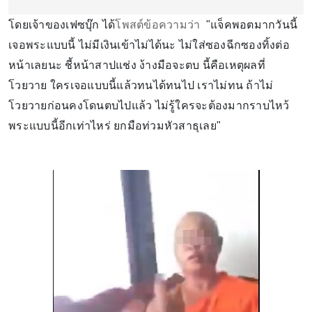
โดยเจ้าของเฟซบุ๊ก ได้
โพสต์ข้อความว่า
"แจ็คพอตมากวันนี้
เจอพระแบบนี้ ไม่มีเงินเข้าไม่ได้นะ ไม่ใส่ซองฉีกซองทิ้งต่อ
หน้าเลยนะ ชี้หน้าสาปแช่ง ง้างมือจะตบ นี้คือเหตุผลที่
โวยวาย ใครเจอแบบนี้แล้วทนได้ทนไป เราไม่ทน ถ้าไม่
โวยวายก่อนคงโดนตบไปแล้ว ไม่รู้ใครจะต้องมากราบไหว้
พระแบบนี้อีกเท่าไหร่ ยกมือท่วมหัวสาธุเลย"