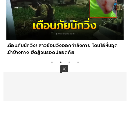
เตือนภัยนักวิ่ง! สาวซ้อมวิ่งออกกำลังกาย โดนไอ้หื่นฉุด
เข้าข้างทาง ฮึดสู้จนรอดปลอดภัย