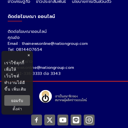
ข่าวเศรษฐกิจ
ข่าวประชาสัมพันธ์
นโยบายการเป็นส่วนตัว
ติดต่อโฆษณา ออนไลน์
ติดต่อโฆษณาออนไลน์
คุณอ้อ
Email : thainewsonline@nationgroup.com
Tel: 0814407654
×
ติดต่อฝ่ายข่าว
เราใช้คุกกี้
thainewsonline@nationgroup.com
เพื่อให้
โทร. 02-338-3333 ต่อ 3343
เว็บไซต์
ทำงานได้ดี
ขึ้น
เพิ่มเติม
ยอมรับ
ตั้งค่า