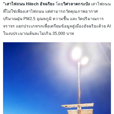
"เสาไฟถนน Hitech อัจฉริยะ
โดย
วิศวลาดกระบัง
เสาไฟถนน
ที่ไม่ใช่เพียงเสาไฟถนน แต่สามารถวัดคุณภาพอากาศ
ปริมาณฝุ่น PM2.5 อุณหภูมิ ความชื้น และวัดปริมาณการ
จราจร แยกประเภทรถเพื่อเตรียมข้อมูลสู่เมืองอัจฉริยะด้วย AI
ในงบประมาณต้นละไม่เกิน 35,000 บาท