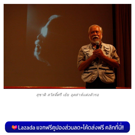
สุชาติ สวัสดิ์ศรี เย้ย อุตส่าห์แต่งตัวรอ