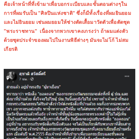
คือเจ้าหน้าที่ที่เข้ามาเพื่อบอกระเบียบและขั้นตอนต่างๆใน
การที่ผมรับเป็น "ศิลปินแห่งชาติ" ซึ่งก็มีทั้งเรื่องที่ผมยินยอม
และไม่ยินยอม เช่นผมยอมให้ช่างตัดเสื้อมาวัดตัวเพื่อตัดชุด
"พระราชทาน" เนื่องจากพวกเขาคงเกรงว่า ถ้าผมแต่งตัว
ด้วยชุดประจำของผมไปในงานพิธีต่างๆ มันจะไม่โก้ ไม่สม
เกียรติ