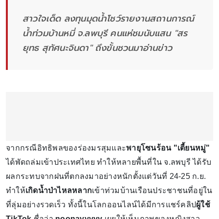
สาวใจเด็ด ลงทุนมุดน้ำโชว์รายงานสถานการณ์
น้ำท่วมบ้านหมี่ จ.ลพบุรี คนแห่ชมนับแสน "สร
ยุทธ สุทัศนะจินดา" ถึงขั้นชวนมาอ่านข่าว
จากกรณีอิทธิพลของร่องมรสุมและ
พายุโซนร้อน "เตี้ยนหมู่"
ได้พัดถล่มเข้าประเทศไทย ทำให้หลายพื้นที่ใน จ.ลพบุรี ได้รับ
ผลกระทบจากฝนที่ตกลงมาอย่างหนักตั้งแต่วันที่ 24-25 ก.ย.
ทำให้
เกิดน้ำป่าไหลหลาก
เข้าท่วมบ้านเรือนประชาชนที่อยู่ใน
ที่ลุ่มอย่างรวดเร็ว ทั้งนี้ในโลกออนไลน์ได้มีการแชร์คลิป
ผู้ใช้
TikTok
ชื่อว่า
noonayyyyy
เผยให้เห็นภาพของหญิงสาว