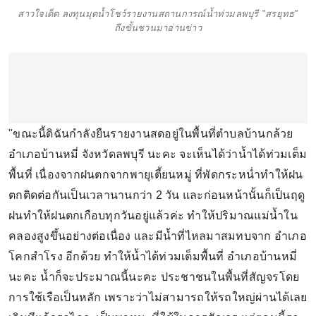
สาวใจเด็ด ลงทุนมุดน้ำโชว์รายงานสถานการณ์น้ำท่วมลพบุรี "สรยุทธ"
ถึงขั้นชวนมาอ่านข่าว
"ขณะนี้ดิฉันกำลังยืนรายงานสดอยู่ในพื้นที่ตำบลบ้านกล้วย
อำเภอบ้านหมี่ จังหวัดลพบุรี นะคะ จะเห็นได้ว่านํ้าได้ท่วมเต็ม
พื้นที่ เนื่องจากฝนตกจากพายุเตี้ยนหมู่ ที่พัดกระหนํ่าทำให้ฝน
ตกติดต่อกันเป็นเวลานานกว่า 2 วัน และก่อนหน้านั้นก็เป็นฤดู
ฝนทำให้ฝนตกเกือบทุกวันอยู่แล้วค่ะ ทำให้ปริมาณแม่นํ้าใน
คลองสูงขึ้นอย่างต่อเนื่อง และมีนํ้าที่ไหลมาสมทบจาก อำเภอ
โคกสำโรง อีกด้วย ทำให้นํ้าได้ท่วมเต็มพื้นที่ อำเภอบ้านหมี่
นะคะ นํ้าก็จะประมาณนี้นะคะ ประชาชนในพื้นที่สัญจรโดย
การใช้เรือเป็นหลัก เพราะว่าไม่สามารถให้รถใหญ่ผ่านได้เลย