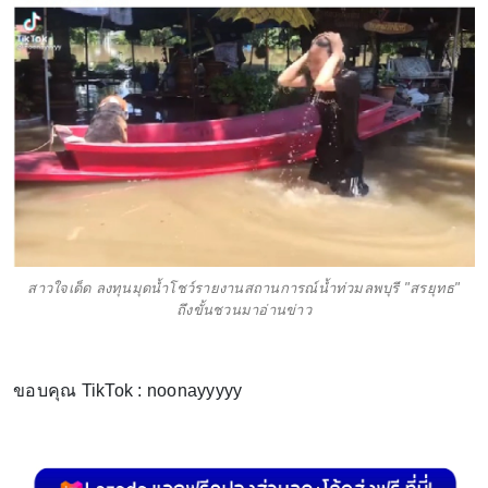
สาวใจเด็ด ลงทุนมุดน้ำโชว์รายงานสถานการณ์น้ำท่วมลพบุรี "สรยุทธ"
ถึงขั้นชวนมาอ่านข่าว
ขอบคุณ TikTok : noonayyyyy