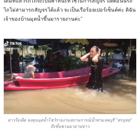
เดิมทีแล้วรถไถจะเป็นพาหนะที่ใช้ในการสัญจร แต่ตอนนี้รถ
ไถไม่สามารถสัญจรได้แล้ว จะเป็นเรือร้อยเปอร์เซ็นต์ค่ะ ดิฉัน
เจ้าของบ้านมุดนํ้าขึ้นมารายงานค่ะ"
สาวใจเด็ด ลงทุนมุดน้ำโชว์รายงานสถานการณ์น้ำท่วมลพบุรี "สรยุทธ"
ถึงขั้นชวนมาอ่านข่าว