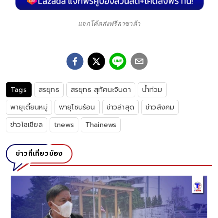
แจกโค้ดส่งฟรีลาซาด้า
Tags
สรยุทธ
สรยุทธ สุทัศนะจินดา
น้ำท่วม
พายุเตี้ยนหมู่
พายุโซนร้อน
ข่าวล่าสุด
ข่าวสังคม
ข่าวโซเชียล
tnews
Thainews
ข่าวที่เกี่ยวข้อง