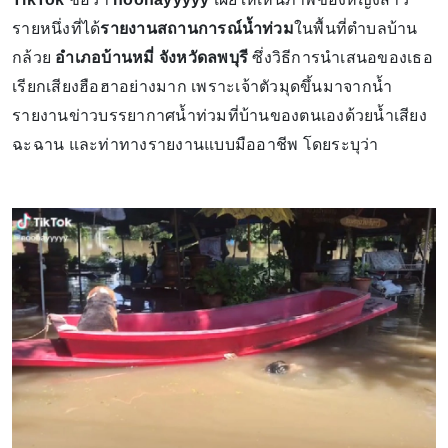
รายหนึ่งที่ได้
รายงานสถานการณ์น้ำท่วม
ในพื้นที่ตำบลบ้าน
กล้วย
อำเภอบ้านหมี่ จังหวัดลพบุรี
ซึ่งวิธีการนำเสนอของเธอ
เรียกเสียงฮือฮาอย่างมาก เพราะเจ้าตัวมุดขึ้นมาจากนํ้า
รายงานข่าวบรรยากาศนํ้าท่วมที่บ้านของตนเองด้วยนํ้าเสียง
ฉะฉาน และท่าทางรายงานแบบมืออาชีพ โดยระบุว่า