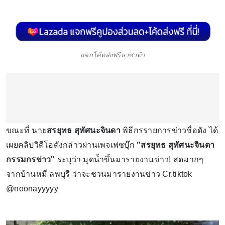
แจกโค้ดส่งฟรีลาซาด้า
ขณะที่ นาย
สรยุทธ สุทัศนะจินดา
พิธีกรรายการข่าวชื่อดัง ได้
เผยคลิปวิดีโอดังกล่าวผ่านเพจเฟซบุ๊ก
"สรยุทธ สุทัศนะจินดา
กรรมกรข่าว"
ระบุว่า มุดน้ำขึ้นมารายงานข่าว! สดมากๆ
จากบ้านหมี่ ลพบุรี ว่าจะชวนมารายงานข่าว Cr.tiktok
@noonayyyyy