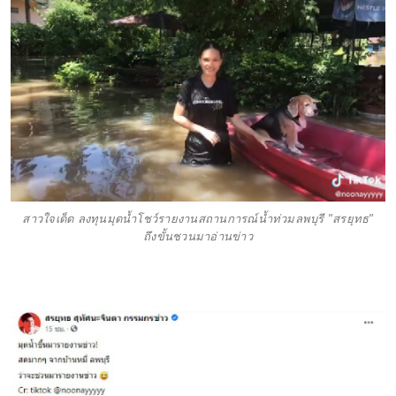
สาวใจเด็ด ลงทุนมุดน้ำโชว์รายงานสถานการณ์น้ำท่วมลพบุรี "สรยุทธ"
ถึงขั้นชวนมาอ่านข่าว