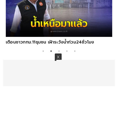
เตือนชาวกทม.11ชุมชน เฝ้าระวังน้ำท่วม24ชั่วโมง