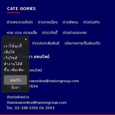
CATE GORIES
ข่าวพระราชสำนัก
ข่าวการเมือง
ข่าวสังคม
ข่าวบันเทิง
หวย ดวง ความเชื่อ
ข่าววาไรตี้
ข่าวต่างประเทศ
×
ข่าวเศรษฐกิจ
ข่าวประชาสัมพันธ์
นโยบายการเป็นส่วนตัว
เราใช้คุกกี้
เพื่อให้
ติดต่อโฆษณา ออนไลน์
เว็บไซต์
ทำงานได้ดี
ขึ้น
เพิ่มเติม
ติดต่อโฆษณาออนไลน์
คุณอ้อ
ยอมรับ
Email : thainewsonline@nationgroup.com
Tel: 0814407654
ตั้งค่า
ติดต่อฝ่ายข่าว
thainewsonline@nationgroup.com
โทร. 02-338-3333 ต่อ 3343