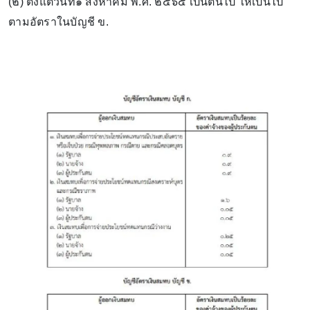
(๒) ตั้งแต่วันที่๑ สิงหาคม พ.ศ. ๒๕๖๕ เป็นต้นไป ให้เป็นไป
ตามอัตราในบัญชี ข.