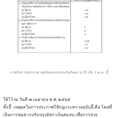
ราชกิจจาฯประกาศ ลดเงินสมทบประกันสังคม ม.33 เริ่ม 1 พ.ค. นี้
ให้ไว้ ณ วันที่ ๗ เมษายน พ.ศ. ๒๕๖๕
ทั้งนี้ เหตุผลในการประกาศใช้กฎกระทรวงฉบับนี้ คือ โดยที่
เป็นการสมควรปรับปรุงอัตราเงินสมทบ เพื่อการจ่าย