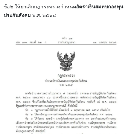
ข้อ๒ ให้ยกเลิกกฎกระทรวงกำหนด
อัตราเงินสมทบกองทุน
ประกันสังคม
พ.ศ. ๒๕๖๔