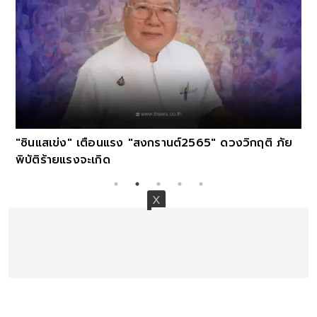
"ซินแสเข่ง" เตือนแรง "สงกรานต์2565" ดวงวิกฤติ ภัย
พิบัติร้ายแรงจะเกิด