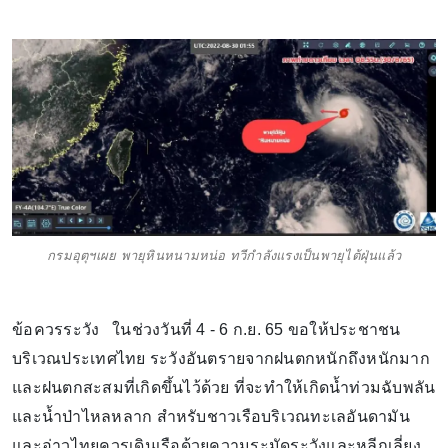
กรมอุตุฯเผย พายุหินหนามหน่อ ทวีกำลังแรงเป็นพายุไต้ฝุ่นแล้ว
ข้อควรระวัง ในช่วงวันที่ 4 - 6 ก.ย. 65 ขอให้ประชาชน
บริเวณประเทศไทย ระวังอันตรายจากฝนตกหนักถึงหนักมาก
และฝนตกสะสมที่เกิดขึ้นไว้ด้วย ที่จะทำให้เกิดน้ำท่วมฉับพลัน
และน้ำป่าไหลหลาก สำหรับชาวเรือบริเวณทะเลอันดามัน
และอ่าวไทยควรเดินเรือด้วยความระมัดระวังและหลีกเลี่ยง