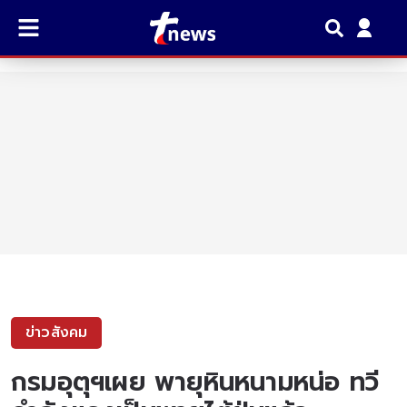
ข่าวสังคม
กรมอุตุฯเผย พายุหินหนามหน่อ ทวี