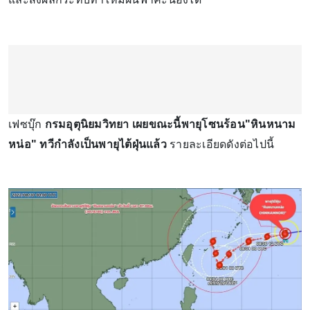
เฟซบุ๊ก
กรมอุตุนิยมวิทยา เผยขณะนี้พายุโซนร้อน"หินหนาม
หน่อ" ทวีกำลังเป็นพายุไต้ฝุ่นแล้ว
รายละเอียดดังต่อไปนี้