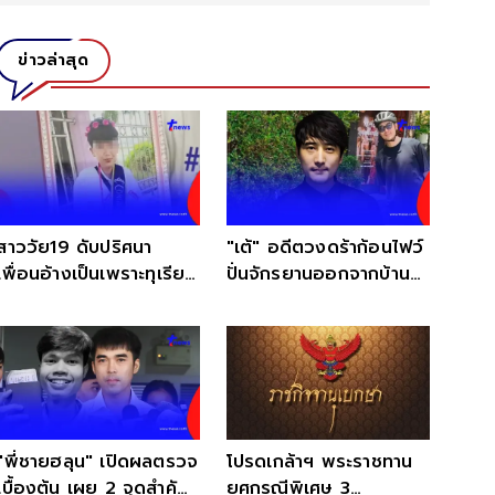
ข่าวล่าสุด
สาววัย19 ดับปริศนา
"เต้" อดีตวงดร้าก้อนไฟว์
เพื่อนอ้างเป็นเพราะทุเรียน
ปั่นจักรยานออกจากบ้าน
แต่แม่ไม่เชื่อ
หายตัวปริศนา
"พี่ชายฮลุน" เปิดผลตรวจ
โปรดเกล้าฯ พระราชทาน
เบื้องต้น เผย 2 จุดสำคัญ
ยศกรณีพิเศษ 3