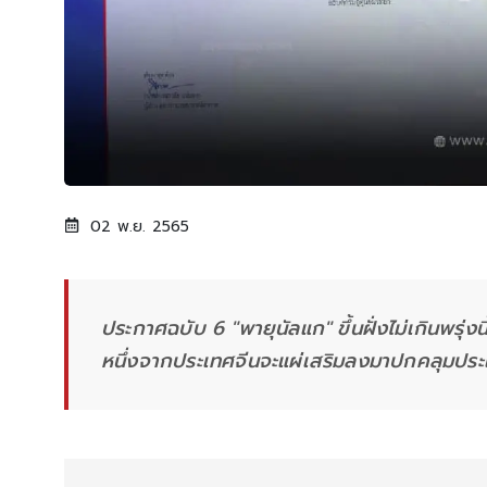
02 พ.ย. 2565
ประกาศฉบับ 6 "พายุนัลแก" ขึ้นฝั่งไม่เกินพรุ
หนึ่งจากประเทศจีนจะแผ่เสริมลงมาปกคลุมป