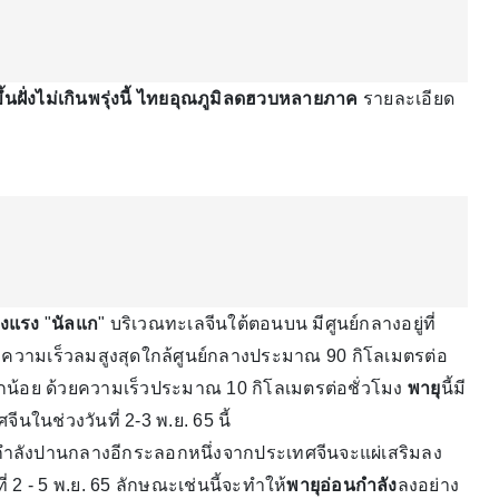
้นฝั่งไม่เกินพรุ่งนี้ ไทยอุณภูมิลดฮวบหลายภาค
รายละเอียด
ังแรง
"
นัลแก
" บริเวณทะเลจีนใต้ตอนบน มีศูนย์กลางอยู่ที่
ก ความเร็วลมสูงสุดใกล้ศูนย์กลางประมาณ 90 กิโลเมตรต่อ
ล็กน้อย ด้วยความเร็วประมาณ 10 กิโลเมตรต่อชั่วโมง
พายุ
นี้มี
นในช่วงวันที่ 2-3 พ.ย. 65 นี้
ลังปานกลางอีกระลอกหนึ่งจากประเทศจีนจะแผ่เสริมลง
 - 5 พ.ย. 65 ลักษณะเช่นนี้จะทำให้
พายุอ่อนกำลัง
ลงอย่าง