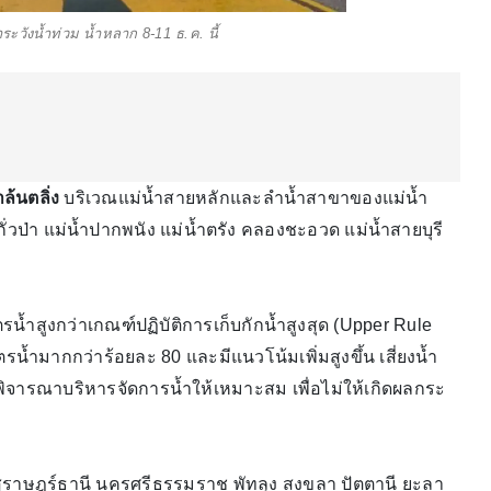
าระวังน้ำท่วม น้ำหลาก 8-11 ธ.ค. นี้
ล้นตลิ่ง
บริเวณแม่น้ำสายหลักและลำน้ำสาขาของแม่น้ำ
ั่วป่า แม่น้ำปากพนัง แม่น้ำตรัง คลองชะอวด แม่น้ำสายบุรี
รน้ำสูงกว่าเกณฑ์ปฏิบัติการเก็บกักน้ำสูงสุด (Upper Rule
น้ำมากกว่าร้อยละ 80 และมีแนวโน้มเพิ่มสูงขึ้น เสี่ยงน้ำ
้พิจารณาบริหารจัดการน้ำให้เหมาะสม เพื่อไม่ให้เกิดผลกระ
 สุราษฎร์ธานี นครศรีธรรมราช พัทลุง สงขลา ปัตตานี ยะลา