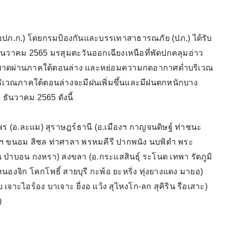
ภ.ก.) โดยกรมป้องกันและบรรเทาสาธารณภัย (ปภ.) ได้รับ
ธันวาคม 2565 มรสุมตะวันออกเฉียงเหนือที่พัดปกคลุมอ่าว
มพาดผ่านภาคใต้ตอนล่าง และหย่อมความกดอากาศต่ำบริเวณ
บริเวณภาคใต้ตอนล่างจะมีฝนเพิ่มขึ้นและมีฝนตกหนักบาง
11 ธันวาคม 2565 ดังนี้
มพร (อ.ละแม) สุราษฎร์ธานี (อ.เมืองฯ กาญจนดิษฐ์ ท่าชนะ
งฯ ขนอม สิชล ท่าศาลา พรหมคีรี ปากพนัง นบพิตำ พระ
 ป่าบอน กงหรา) สงขลา (อ.กระแสสินธุ์ ระโนด เทพา รัตภูมิ
นองจิก โคกโพธิ์ สายบุรี กะพ้อ ยะหริ่ง ทุ่งยางแดง มายอ)
เจาะไอร้อง บาเจาะ ยี่งอ แว้ง สุไหงโก-ลก สุคิริน รือเสาะ)
ฯ)