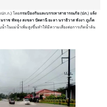
ปภ.ก.) โดย
กรมป้องกันและบรรเทาสาธารณภัย
(
ปภ.
)
แจ้ง
มราช พัทลุง สงขลา ปัตตานี ยะลา นราธิวาส พังงา ภูเก็ต
้ำในแม่น้ำเพิ่มสูงขึ้นทำให้มีความเสี่ยงต่อการเกิดน้ำล้น