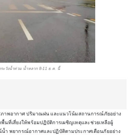
าระวังน้ำท่วม น้ำหลาก 8-11 ธ.ค. นี้
ิดตามสภาพอากาศ ปริมาณฝน และแนวโน้มสถานการณ์ภัยอย่าง
พื้นที่เสี่ยงให้พร้อมปฏิบัติการเผชิญเหตุและช่วยเหลือผู้
น้ำ พยากรณ์อากาศและปฏิบัติตามประกาศเตือนภัยอย่าง