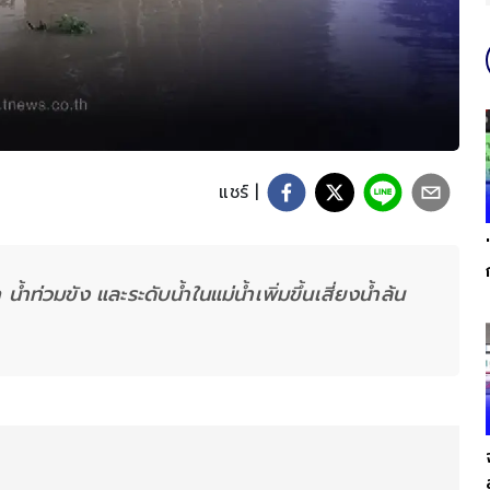
แชร์ |
ำท่วมขัง และระดับน้ำในแม่น้ำเพิ่มขึ้นเสี่ยงน้ำล้น