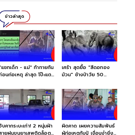
ข่าวล่าสุด
"แชทเด็ก - แม่" ท้าทายกัน
เศร้า สุดยื้อ "สีดอทอง
ก่อนก่อเหตุ ล่าสุด โป๊ะแตก
ม้วน" ช้างป่าวัย 50
แล้ว
สาเหตุสุดสะเทือนใจ
จับคากระบะเก่า! 2 หนุ่มฝ่า
ผิดคาด เผยความสัมพันธ์
สายฝนขนยาเสพติดล็อต
ผู้ก่อเหตุกับปู่ เงื่อนงำยิ่ง