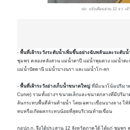
ปภ. แจ้งเตือนด่วน 12 จว. เฝ้
-
พื้นที่เฝ้าระวังระดับน้ำเพิ่มขึ้นอย่างฉับพลันและระดับน้ำ
ชุมพร คลองหลังสวน แม่น้ำตาปี แม่น้ำพุมดวง แม่น้ำตะก
แม่น้ำปัตตานี แม่น้ำบางนรา และแม่น้ำโก-ลก
-
พื้นที่เฝ้าระวังอ่างเก็บน้ำขนาดใหญ่
ที่มีแนวโน้มปริมาต
Curve) รวมทั้งอ่างฯ ขนาดเล็กและขนาดกลางที่มีปริมาตร
ล้นกระทบพื้นที่ด้านท้ายน้ำ โดยเฉพาะเขื่อนบางลาง ให
ทบหรือเกิดผลกระทบน้อยที่สุดบริเวณท้ายเขื่อน
กอปภ.ก. จึงได้ประสาน 12 จังหวัดภาคใต้ ได้แก่ ชุมพร